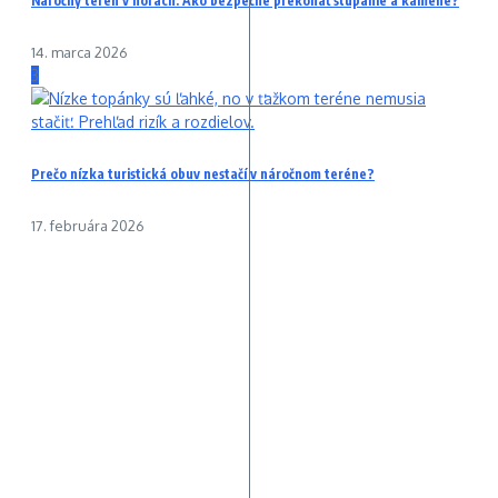
Náročný terén v horách: Ako bezpečne prekonať stúpanie a kamene?
14. marca 2026
3
Prečo nízka turistická obuv nestačí v náročnom teréne?
17. februára 2026