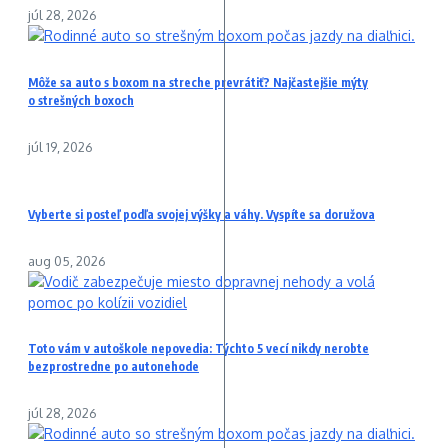
júl 28, 2026
Môže sa auto s boxom na streche prevrátiť? Najčastejšie mýty
o strešných boxoch
júl 19, 2026
Vyberte si posteľ podľa svojej výšky a váhy. Vyspíte sa doružova
aug 05, 2026
Toto vám v autoškole nepovedia: Týchto 5 vecí nikdy nerobte
bezprostredne po autonehode
júl 28, 2026