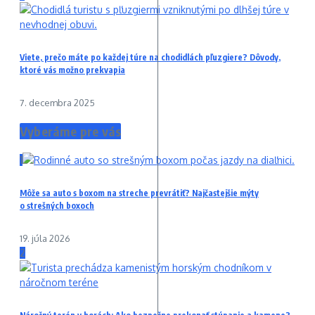
Viete, prečo máte po každej túre na chodidlách pľuzgiere? Dôvody,
ktoré vás možno prekvapia
7. decembra 2025
Vyberáme pre vás
1
Môže sa auto s boxom na streche prevrátiť? Najčastejšie mýty
o strešných boxoch
19. júla 2026
2