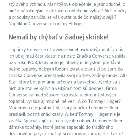
štýlového vzhľadu. Mať štýlové oblečenie je jednoduché, o
niečo náročnejšie je už takéto oblečenie vybrať. Aké značky
a produkty zaručia, že váš outfit bude čo najštýlovejší?
Napríklad Converse a Tommy Hilfiger !
Nemali by chýbať v žiadnej skrinke!
Topánky Converse už v živote videl asi každý, mnohí z nás
ich už aj mali česť vlastniť a nosiť. Značka Converse vznikla
už v roku 1908, kedy bolo jej hlavným úmyslom predávať
bežné topánky bežným ľuďom, zvrat ale prišiel po tom, čo
značka Converse predstavila svoj dodnes známy model All-
Star, ktorý bol primárne určený na basketbal, rýchlo sa z
nich ale stal veľký hit a veľkým hitom sú dodnes. Firma
Converse sa medzičasom rozrástla a okrem štýlových
topánok vyrába aj mnohé iné veci. A čo Tommy Hilfiger?
Moderný a elegantný štýl, ktorý značku Tommy Hilfiger
preslávil, pozná snáď každý. Aj keď Tommy Hilfiger nie je
značka špecializujúca sa na výrobu obuvi, Tommy Hilfiger
dámske topánky, ktoré jasne zapadajú do tradičného
dizajnového jazyka značky, si rozhodne zamilujete. Tak už