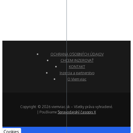
OCHRANA OSOBNÝCH ÚDAJOV
CHCEM INZEROVAŤ
KONTAKT
Inzercia a partnerstvo
O Viem viac
Copyright: © 2026 viemviac.sk – Všetky práva vyhradené.
| Používame
Spravodajský časopis X
Cookies