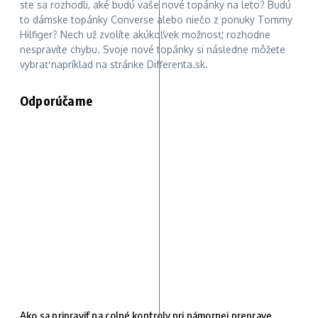
ste sa rozhodli, aké budú vaše nové topánky na leto? Budú
to dámske topánky Converse alebo niečo z ponuky Tommy
Hilfiger? Nech už zvolíte akúkoľvek možnosť, rozhodne
nespravíte chybu. Svoje nové topánky si následne môžete
vybrať napríklad na stránke Differenta.sk.
Odporúčame
Ako sa pripraviť na colné kontroly pri námornej preprave