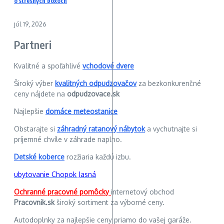
o strešných boxoch
júl 19, 2026
Partneri
Kvalitné a spoľahlivé
vchodové dvere
Široký výber
kvalitných odpudzovačov
za bezkonkurenčné
ceny nájdete na
odpudzovace.sk
Najlepšie
domáce meteostanice
Obstarajte si
záhradný ratanový nábytok
a vychutnajte si
príjemné chvíle v záhrade naplno.
Detské koberce
rozžiaria každú izbu.
ubytovanie Chopok Jasná
Ochranné pracovné pomôcky
internetový obchod
Pracovnik.sk
široký sortiment za výborné ceny.
Autodoplnky za najlepšie ceny priamo do vašej garáže.