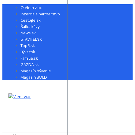
Preskočiť
O Viem viac
na
Inzercia a partnerstvo
obsah
Cestujte.sk
Šálka kávy
News.sk
STAVITEĽ.sk
Top5.sk
Bývať.sk
Família.sk
GAZDA.sk
Magazín bývanie
Magazín BOLD