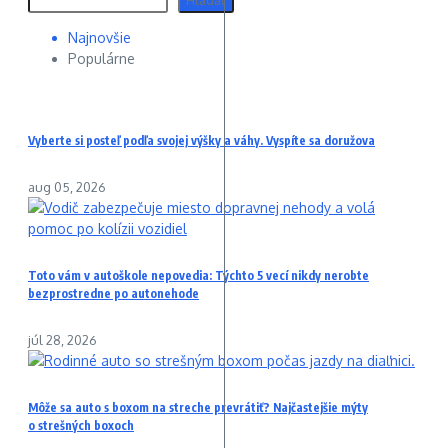
Hľadať
Najnovšie
Populárne
Vyberte si posteľ podľa svojej výšky a váhy. Vyspíte sa doružova
aug 05, 2026
Toto vám v autoškole nepovedia: Týchto 5 vecí nikdy nerobte
bezprostredne po autonehode
júl 28, 2026
Môže sa auto s boxom na streche prevrátiť? Najčastejšie mýty
o strešných boxoch