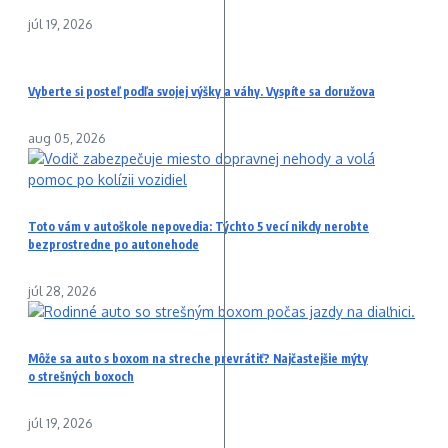
júl 19, 2026
Vyberte si posteľ podľa svojej výšky a váhy. Vyspíte sa doružova
aug 05, 2026
Toto vám v autoškole nepovedia: Týchto 5 vecí nikdy nerobte
bezprostredne po autonehode
júl 28, 2026
Môže sa auto s boxom na streche prevrátiť? Najčastejšie mýty
o strešných boxoch
júl 19, 2026