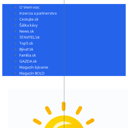
Preskočiť
O Viem viac
na
Inzercia a partnerstvo
obsah
Cestujte.sk
Šálka kávy
News.sk
STAVITEĽ.sk
Top5.sk
Bývať.sk
Família.sk
GAZDA.sk
Magazín bývanie
Magazín BOLD