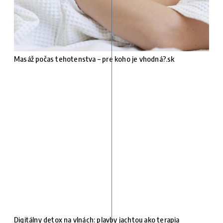
Masáž počas tehotenstva – pre koho je vhodná?.sk
Digitálny detox na vlnách: plavby jachtou ako terapia