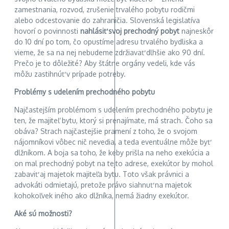
zamestnania, rozvod, zrušenie trvalého pobytu rodičmi
alebo odcestovanie do zahraničia. Slovenská legislatíva
hovorí o povinnosti
nahl
ásiť svoj prechodný pobyt
najneskôr
do 10 dní po tom, čo opustíme adresu trvalého bydliska a
vieme, že sa na nej nebudeme zdržiavať dlhšie ako 90 dní.
Prečo je to dôležité? Aby štátne orgány vedeli, kde vás
môžu zastihnúť v prípade potreby.
Problé
my s udelen
ím prechodného pobytu
Najčastejším problémom s udelením prechodného pobytu je
ten, že majiteľ bytu, ktorý si prenajímate, má strach. Čoho sa
obáva? Strach najčastejšie pramení z toho, že o svojom
nájomníkovi vôbec nič nevedia, a teda eventuálne môže byť
dlžníkom. A boja sa toho, že keby prišla na neho exekúcia a
on mal prechodný pobyt na tejto adrese, exekútor by mohol
zabaviť aj majetok majiteľa bytu. Toto však právnici a
advokáti odmietajú, pretože právo siahnuť na majetok
kohokoľvek iného ako dlžníka, nemá žiadny exekútor.
Aké sú možnosti?