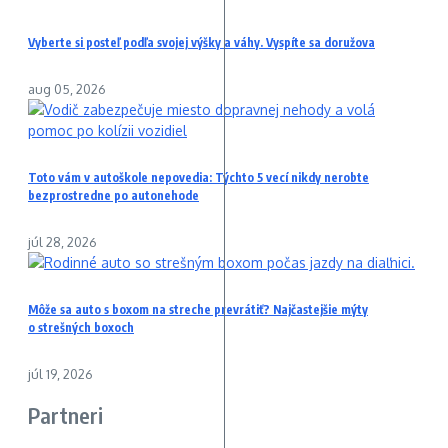
Vyberte si posteľ podľa svojej výšky a váhy. Vyspíte sa doružova
aug 05, 2026
Toto vám v autoškole nepovedia: Týchto 5 vecí nikdy nerobte
bezprostredne po autonehode
júl 28, 2026
Môže sa auto s boxom na streche prevrátiť? Najčastejšie mýty
o strešných boxoch
júl 19, 2026
Partneri