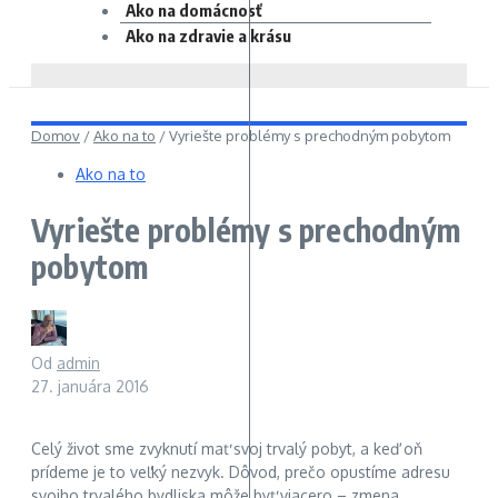
Ako na domácnosť
Ako na zdravie a krásu
Domov
/
Ako na to
/
Vyriešte problémy s prechodným pobytom
Ako na to
Vyriešte problémy s prechodným
pobytom
Od
admin
27. januára 2016
Celý život sme zvyknutí mať svoj trvalý pobyt, a keď oň
prídeme je to veľký nezvyk. Dôvod, prečo opustíme adresu
svojho trvalého bydliska môže byť viacero – zmena