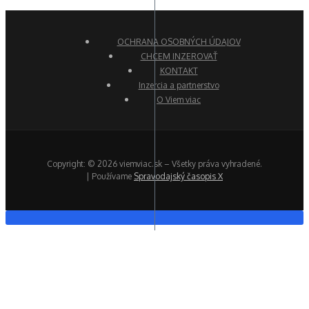
OCHRANA OSOBNÝCH ÚDAJOV
CHCEM INZEROVAŤ
KONTAKT
Inzercia a partnerstvo
O Viem viac
Copyright: © 2026 viemviac.sk – Všetky práva vyhradené.
| Používame
Spravodajský časopis X