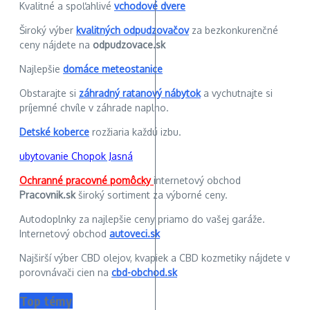
Kvalitné a spoľahlivé
vchodové dvere
Široký výber
kvalitných odpudzovačov
za bezkonkurenčné
ceny nájdete na
odpudzovace.sk
Najlepšie
domáce meteostanice
Obstarajte si
záhradný ratanový nábytok
a vychutnajte si
príjemné chvíle v záhrade naplno.
Detské koberce
rozžiaria každú izbu.
ubytovanie Chopok Jasná
Ochranné pracovné pomôcky
internetový obchod
Pracovnik.sk
široký sortiment za výborné ceny.
Autodoplnky za najlepšie ceny priamo do vašej garáže.
Internetový obchod
autoveci.sk
Najširší výber CBD olejov, kvapiek a CBD kozmetiky nájdete v
porovnávači cien na
cbd-obchod.sk
Top témy