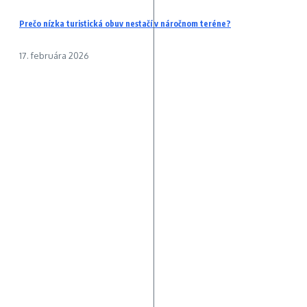
Prečo nízka turistická obuv nestačí v náročnom teréne?
17. februára 2026