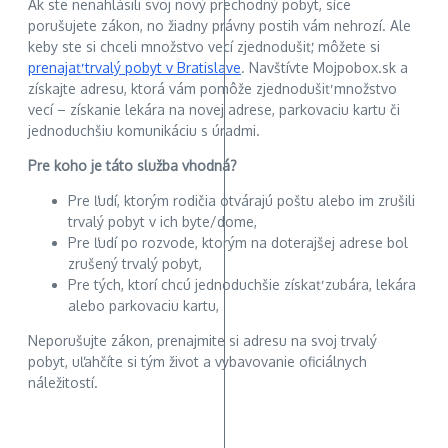
Ak ste nenahlásili svoj nový prechodný pobyt, síce
porušujete zákon, no žiadny právny postih vám nehrozí. Ale
keby ste si chceli množstvo vecí zjednodušiť, môžete si
prenajať trvalý pobyt v Bratislave
. Navštívte Mojpobox.sk a
získajte adresu, ktorá vám pomôže zjednodušiť množstvo
vecí – získanie lekára na novej adrese, parkovaciu kartu či
jednoduchšiu komunikáciu s úradmi.
Pre koho je táto služba vhodná?
Pre ľudí, ktorým rodičia otvárajú poštu alebo im zrušili
trvalý pobyt v ich byte/dome,
Pre ľudí po rozvode, ktorým na doterajšej adrese bol
zrušený trvalý pobyt,
Pre tých, ktorí chcú jednoduchšie získať zubára, lekára
alebo parkovaciu kartu,
Neporušujte zákon, prenajmite si adresu na svoj trvalý
pobyt, uľahčíte si tým život a vybavovanie oficiálnych
náležitostí.