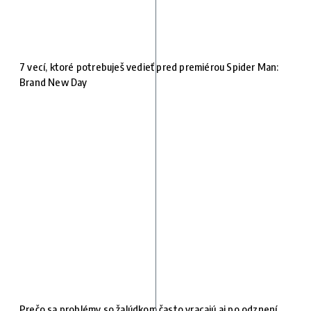
7 vecí, ktoré potrebuješ vedieť pred premiérou Spider Man:
Brand New Day
Prečo sa problémy so žalúdkom často vracajú aj po odznení