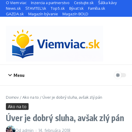
Preskočiť na obsah
O Viem viac
Inzercia a partnerstvo
Cestujte.sk
Šálka kávy
News.sk
STAVITEĽ.sk
Top5.sk
Bývať.sk
Família.sk
GAZDA.sk
Magazín bývanie
Magazín BOLD
Menu
Domov
/
Ako na to
/
Úver je dobrý sluha, avšak zlý pán
Ako na to
Úver je dobrý sluha, avšak zlý pán
Od
admin
14. februára 2018