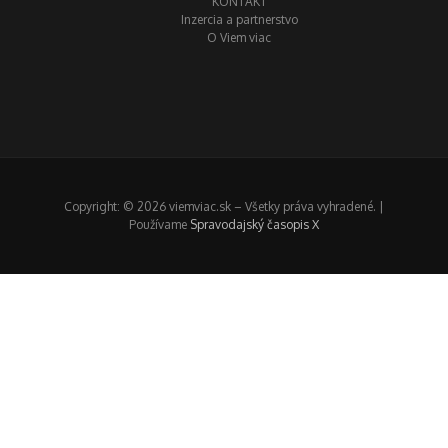
KONTAKT
Inzercia a partnerstvo
O Viem viac
Copyright: © 2026 viemviac.sk – Všetky práva vyhradené. |
Používame
Spravodajský časopis X