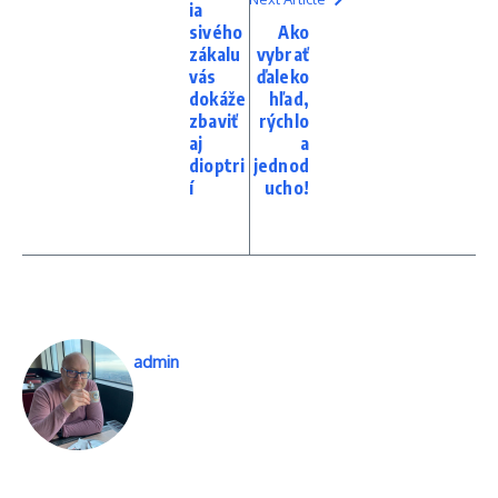
ia
sivého
Ako
zákalu
vybrať
vás
ďaleko
dokáže
hľad,
zbaviť
rýchlo
aj
a
dioptri
jednod
í
ucho!
admin