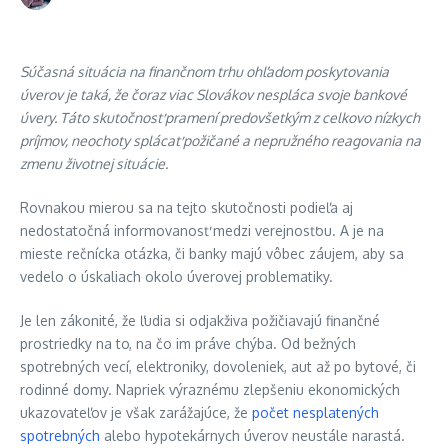
Súčasná situácia na finančnom trhu ohľadom poskytovania
úverov je taká, že čoraz viac Slovákov nespláca svoje bankové
úvery. Táto skutočnosť pramení predovšetkým z celkovo nízkych
príjmov, neochoty splácať požičané a nepružného reagovania na
zmenu životnej situácie.
Rovnakou mierou sa na tejto skutočnosti podieľa aj
nedostatočná informovanosť medzi verejnosťou. A je na
mieste rečnícka otázka, či banky majú vôbec záujem, aby sa
vedelo o úskaliach okolo úverovej problematiky.
Je len zákonité, že ľudia si odjakživa požičiavajú finančné
prostriedky na to, na čo im práve chýba. Od bežných
spotrebných vecí, elektroniky, dovoleniek, aut až po bytové, či
rodinné domy. Napriek výraznému zlepšeniu ekonomických
ukazovateľov je však zarážajúce, že
počet nesplatených
spotrebných
alebo hypotekárnych úverov neustále narastá.