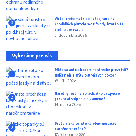
Viete, prečo máte po každej túre na
3
chodidlách pľuzgiere? Dôvody, ktoré vás
možno prekvapia
7. decembra 2025
Vyberáme pre vás
Môže sa auto s boxom na streche prevrátiť?
1
Najčastejšie mýty o strešných boxoch
19. júla 2026
Náročný terén v horách: Ako bezpečne
2
prekonať stúpanie a kamene?
14. marca 2026
Prečo nízka turistická obuv nestačí v
3
náročnom teréne?
17. februára 2026