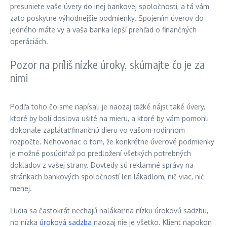
presuniete vaše úvery do inej bankovej spoločnosti, a tá vám
zato poskytne výhodnejšie podmienky. Spojením úverov do
jedného máte vy a vaša banka lepší prehľad o finančných
operáciách.
Pozor na príliš nízke úroky, skúmajte čo je za
nimi
Podľa toho čo sme napísali je naozaj ťažké nájsť také úvery,
ktoré by boli doslova ušité na mieru, a ktoré by vám pomohli
dokonale zaplátať finančnú dieru vo vašom rodinnom
rozpočte. Nehovoriac o tom, že konkrétne úverové podmienky
je možné posúdiť až po predložení všetkých potrebných
dokladov z vašej strany. Dovtedy sú reklamné správy na
stránkach bankových spoločností len lákadlom, nič viac, nič
menej.
Ľudia sa častokrát nechajú nalákať na nízku úrokovú sadzbu,
no nízka
úroková sadzba
naozaj nie je všetko. Klient napokon