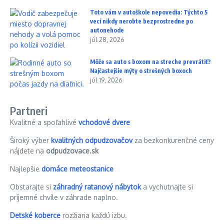
Toto vám v autoškole nepovedia: Týchto 5
vecí nikdy nerobte bezprostredne po
autonehode
júl 28, 2026
Môže sa auto s boxom na streche prevrátiť?
Najčastejšie mýty o strešných boxoch
júl 19, 2026
Partneri
Kvalitné a spoľahlivé
vchodové dvere
Široký výber
kvalitných odpudzovačov
za bezkonkurenčné ceny
nájdete na
odpudzovace.sk
Najlepšie
domáce meteostanice
Obstarajte si
záhradný ratanový nábytok
a vychutnajte si
príjemné chvíle v záhrade naplno.
Detské koberce
rozžiaria každú izbu.