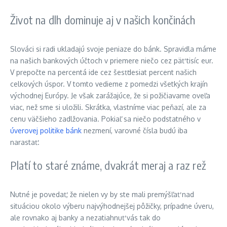
Život na dlh dominuje aj v našich končinách
Slováci si radi ukladajú svoje peniaze do bánk. Spravidla máme
na našich bankových účtoch v priemere niečo cez päť tisíc eur.
V prepočte na percentá ide cez šesťdesiat percent našich
celkových úspor. V tomto vedieme z pomedzi všetkých krajín
východnej Európy. Je však zarážajúce, že si požičiavame oveľa
viac, než sme si uložili. Skrátka, vlastníme viac peňazí, ale za
cenu väčšieho zadlžovania. Pokiaľ sa niečo podstatného v
úverovej politike bánk
nezmení, varovné čísla budú iba
narastať.
Platí to staré známe, dvakrát meraj a raz rež
Nutné je povedať, že nielen vy by ste mali premýšľať nad
situáciou okolo výberu najvýhodnejšej pôžičky, prípadne úveru,
ale rovnako aj banky a nezatiahnuť vás tak do