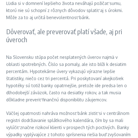
Ľudia si v domnení lepšieho života neváhajú požičať sumu,
ktorú nie sú schopní z rôznych dôvodov splatiť aj s úrokmi.
Môže za to aj určitá benevolentnosť bánk.
Dôverovať, ale preverovať platí všade, aj pri
úveroch
Na Slovensku stúpa počet nesplatených úverov najmä v
oblasti spotrebných. Číslo sa pomaly, ale isto blíži k desiatim
percentám. Hypotekárne úvery vykazujú výrazne lepšie
štatistiky, niečo cez tri percentá. Pri poskytovaní akejkoľvek
hypotéky sú totiž banky opatrnejšie, pretože ide predsa len o
dlhodobejší záväzok, často na desiatky rokov, a tak musia
dôkladne preveriť finančnú disponibilitu záujemcov.
Väčšej opatrnosti nahráva možnosť bánk zistiť si v centrálnom
registri dodržiavanie splátkového kalendára, čím by sa mali
vylúčiť značne rizikoví klienti v prospech tých poctivých. Banky
výpadky vyplývajúce z tohoto sprísnenia riešia buď zvyšovaním