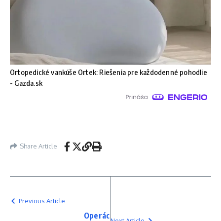
Ortopedické vankúše Ortek: Riešenia pre každodenné pohodlie
- Gazda.sk
Share Article
Previous Article
Operác
Next Article