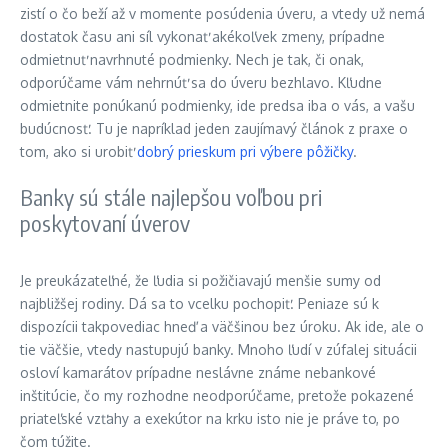
zistí o čo beží až v momente posúdenia úveru, a vtedy už nemá
dostatok času ani síl vykonať akékoľvek zmeny, prípadne
odmietnuť navrhnuté podmienky. Nech je tak, či onak,
odporúčame vám nehrnúť sa do úveru bezhlavo. Kľudne
odmietnite ponúkanú podmienky, ide predsa iba o vás, a vašu
budúcnosť. Tu je napríklad jeden zaujímavý článok z praxe o
tom, ako si urobiť
dobrý prieskum pri výbere pôžičky
.
Banky sú stále najlepšou voľbou pri
poskytovaní úverov
Je preukázateľné, že ľudia si požičiavajú menšie sumy od
najbližšej rodiny. Dá sa to vcelku pochopiť. Peniaze sú k
dispozícii takpovediac hneď a väčšinou bez úroku. Ak ide, ale o
tie väčšie, vtedy nastupujú banky. Mnoho ľudí v zúfalej situácii
osloví kamarátov prípadne neslávne známe nebankové
inštitúcie, čo my rozhodne neodporúčame, pretože pokazené
priateľské vzťahy a exekútor na krku isto nie je práve to, po
čom túžite.