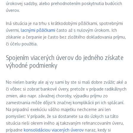
úrokovej sadzby, alebo prehodnotením poskytnutia budúcich
úverov.
Iná situácia je na trhu s krátkodobými pôžičkami, spotrebnými
úvermi,
lacnými pôžičkami
často až s nulovým úrokom. Ich
získanie a čerpanie je často bez zložitého dokladovania príjmu,
či účelu použitia.
Spojením viacerých úverov do jedného získate
výhodné podmienky
No nielen banky ale aj vy sami by ste si mali dobre zvážiť, aké a
či vôbec si zobrať bankové úvery, pretože v prípade radikálnych
zmien, ako napr. závažnej choroby, výpadku príjmu zo
zamestnania môže dôjsť k značnej komplikácii pri ich splácaní.
Na pripadnú exekúciu vášho majetku nechceme ani len
pomyslieť. V prípade, že sa dostanete sa do úzkych sa táto
situácia rieši okrem iného aj takzvaným refinancovaním úveru,
prípadne
konsolidáciou viacerých úverov
naraz, kedy si