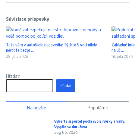
Súvisiace príspevky
Toto vám v autoškole nepovedia: Týchto 5 vecí nikdy
Základné iman
nerobte bezpr ...
na úč ...
28. júla 2026
18. júla 2026
Hľadať
Hľadať
Najnovšie
Populárne
Vyberte si posteľ podľa svojej výšky a váhy.
Vyspíte sa doružova
aug 05, 2026