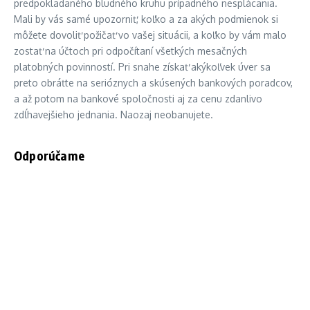
predpokladaného bludného kruhu prípadného nesplácania.
Mali by vás samé upozorniť, koľko a za akých podmienok si
môžete dovoliť požičať vo vašej situácii, a koľko by vám malo
zostať na účtoch pri odpočítaní všetkých mesačných
platobných povinností. Pri snahe získať akýkoľvek úver sa
preto obráťte na serióznych a skúsených bankových poradcov,
a až potom na bankové spoločnosti aj za cenu zdanlivo
zdĺhavejšieho jednania. Naozaj neobanujete.
Odporúčame