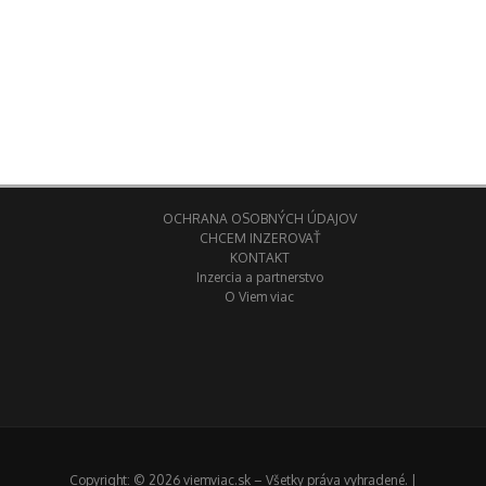
OCHRANA OSOBNÝCH ÚDAJOV
CHCEM INZEROVAŤ
KONTAKT
Inzercia a partnerstvo
O Viem viac
Copyright: © 2026 viemviac.sk – Všetky práva vyhradené. |