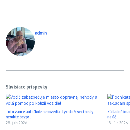
admin
Súvisiace príspevky
Toto vám v autoškole nepovedia: Týchto 5 vecí nikdy
Základné iman
nerobte bezpr ...
na úč ...
28. júla 2026
18. júla 2026