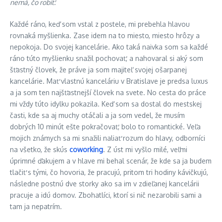
nemá, čo robiť.
Každé ráno, keď som vstal z postele, mi prebehla hlavou
rovnaká myšlienka. Zase idem na to miesto, miesto hrôzy a
nepokoja. Do svojej kancelárie. Ako taká naivka som sa každé
ráno túto myšlienku snažil pochovať, a nahovaral si aký som
šťastný človek, že práve ja som majiteľ svojej ošarpanej
kancelárie. Mať vlastnú kanceláriu v Bratislave je predsa luxus
a ja som ten najšťastnejší človek na svete. No cesta do práce
mi vždy túto idylku pokazila. Keď som sa dostal do mestskej
časti, kde sa aj muchy otáčali a ja som vedel, že musím
dobrých 10 minút ešte pokračovať, bolo to romantické. Veľa
mojich známych sa mi snažili naliať rozum do hlavy, odborníci
na všetko, že skús
coworking
. Z úst mi vyšlo milé, veľmi
úprimné ďakujem a v hlave mi behal scenár, že kde sa ja budem
tlačiť s tými, čo hovoria, že pracujú, pritom tri hodiny kávičkujú,
následne postnú dve storky ako sa im v zdieľanej kancelárii
pracuje a idú domov. Zbohatlíci, ktorí si nič nezarobili sami a
tam ja nepatrím.