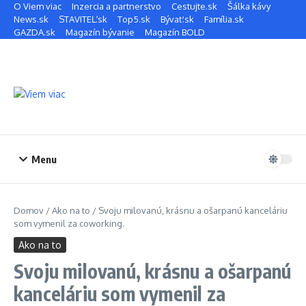
Preskočiť na obsah
O Viem viac
Inzercia a partnerstvo
Cestujte.sk
Šálka kávy
News.sk
STAVITEĽ.sk
Top5.sk
Bývať.sk
Família.sk
GAZDA.sk
Magazín bývanie
Magazín BOLD
Menu
Domov
/
Ako na to
/
Svoju milovanú, krásnu a ošarpanú kanceláriu
som vymenil za coworking.
Ako na to
Svoju milovanú, krásnu a ošarpanú
kanceláriu som vymenil za