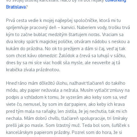
Bratislava
?
Prvá cesta vedie k mojej najlepšej spoločníčke, ktorá mi tu
spríjemňuje pracovný deň – kanvici. Naberiem vody, trošku trvá
kým to začne bublať, medzitým štartujem noťas. Vraciam sa
dva kroky späť k magickej poličke, otváram nádobu s neskou a
kukám do prázdna. No ok to prežijem a dám si čaj, veď aj tak
som chcel kávu obmedziť. Žalúdok a črevá sa luhujú v sáčku,
dnes by sa mi síce viac hodil sila mysle, ale neuveríte aj tá
krabička zívala prázdnotou.
Hneď ráno mám dôležitú úlohu, nažhaviť tlačiareň do takého
módu, aby papier nežuvala a nežrala. Musím vytlačiť zmluvy na
podpis a vzhľadom k tomu, že vyzerám ako keby som sa, veď
viete čo, nemusel, by som im dať papiere, ako keby ich krava
pred tým mala na raňajky, len zistila, že jej nechutia, tak mi ich
nechala. Mám dobrú chvíľu, tlačiareň spolupracuje, tri šmíraky
prešli jak po masle. Som šťastný muž. Teda bol som, šuflíček s
kancelárskym papierom prázdny. Pozrel som do hora, že si