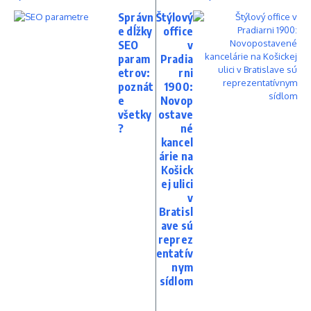
Správn
Štýlový
e dĺžky
office
SEO
v
param
Pradia
etrov:
rni
poznát
1900:
e
Novop
všetky
ostave
?
né
kancel
árie na
Košick
ej ulici
v
Bratisl
ave sú
reprez
entatív
nym
sídlom