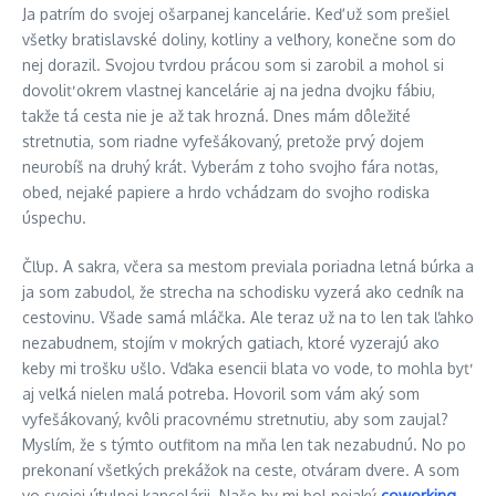
Ja patrím do svojej ošarpanej kancelárie. Keď už som prešiel
všetky bratislavské doliny, kotliny a veľhory, konečne som do
nej dorazil. Svojou tvrdou prácou som si zarobil a mohol si
dovoliť okrem vlastnej kancelárie aj na jedna dvojku fábiu,
takže tá cesta nie je až tak hrozná. Dnes mám dôležité
stretnutia, som riadne vyfešákovaný, pretože prvý dojem
neurobíš na druhý krát. Vyberám z toho svojho fára noťas,
obed, nejaké papiere a hrdo vchádzam do svojho rodiska
úspechu.
Čľup. A sakra, včera sa mestom previala poriadna letná búrka a
ja som zabudol, že strecha na schodisku vyzerá ako cedník na
cestovinu. Všade samá mláčka. Ale teraz už na to len tak ľahko
nezabudnem, stojím v mokrých gatiach, ktoré vyzerajú ako
keby mi trošku ušlo. Vďaka esencii blata vo vode, to mohla byť
aj veľká nielen malá potreba. Hovoril som vám aký som
vyfešákovaný, kvôli pracovnému stretnutiu, aby som zaujal?
Myslím, že s týmto outfitom na mňa len tak nezabudnú. No po
prekonaní všetkých prekážok na ceste, otváram dvere. A som
vo svojej útulnej kancelárii. Načo by mi bol nejaký
coworking