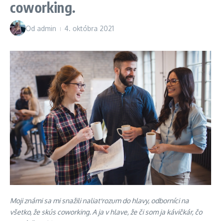
coworking.
Od
admin
4. októbra 2021
Moji známi sa mi snažili naliať rozum do hlavy, odborníci na
všetko, že skús coworking. A ja v hlave, že či som ja kávičkár, čo