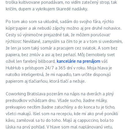
troška kultivovane ponadávam, no vidím zatečený strop, tak
kričím, dupem a vykrikujem škaredé nadávky.
Po tom ako som sa ukludnil, sadám do svojho fára, rýchlo
kúpiť papier a ak nebudú zápchy možno aj pre druhé nohavice.
Cesty sú výnimočne prejazdné tak, že môžem porušovať
rýchlosť. Nevídané, zamyslím sa čím to je a v tom si uvedomím,
že len ja som taký somár a pracujem cez sviatok. A som bez
papiera, bez zmlúv a asi aj bez peňazí. Môj čiernobiely svet
oživil len farebný billboard,
kancelárie na prenájom
váš
HubHub s prístupom 24/7 a 365 dní v roku. Moja hlava je
natoľko inteligentná, že mi napadlo, tam určite disponujú
papierom aj tlačiarňou, ktorá tlačí a nežuje.
Coworking Bratislava pozerám na nápis na dverách a plný
predsudkov vchádzam dnu. Všade sucho, žiadne mláky,
prekvapivo necítim žiadne zatuchliny a do konca tu je ticho,
všetci makajú. Išiel som na recepciu, kde mi ako prvé ponúkli
kávu, zamiloval sa tu do toho. Majú aj cappuccino, bola to
láska na prvý pohľad. V hlave som mal naplánovanú vetu,