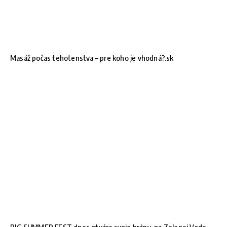
Masáž počas tehotenstva – pre koho je vhodná?.sk
BIG SUMMER FEST dnes otvára svoje brány, na Zelenej Vode