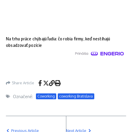
Na trhu práce chýbajú ľudia: čo robia firmy, keď nestíhajú
obsadzovať pozície
Share Article
Označené:
Coworking
coworking Bratislava
Previous Article
Next Article