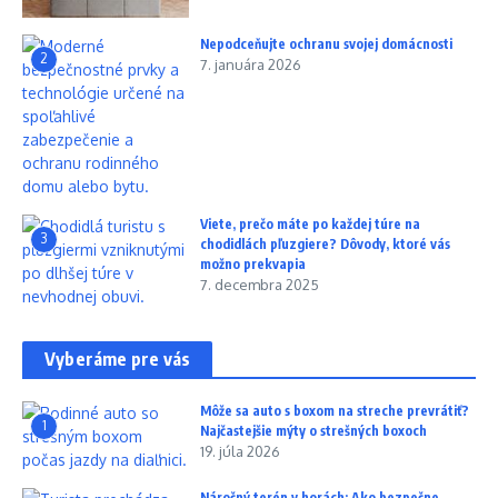
Nepodceňujte ochranu svojej domácnosti
2
7. januára 2026
Viete, prečo máte po každej túre na
3
chodidlách pľuzgiere? Dôvody, ktoré vás
možno prekvapia
7. decembra 2025
Vyberáme pre vás
Môže sa auto s boxom na streche prevrátiť?
1
Najčastejšie mýty o strešných boxoch
19. júla 2026
Náročný terén v horách: Ako bezpečne