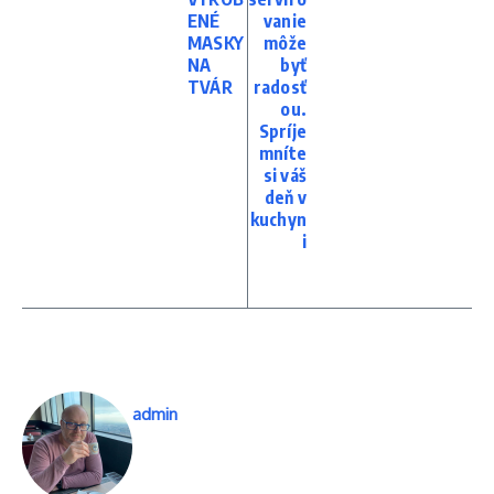
ENÉ
vanie
MASKY
môže
NA
byť
TVÁR
radosť
ou.
Spríje
mníte
si váš
deň v
kuchyn
i
admin