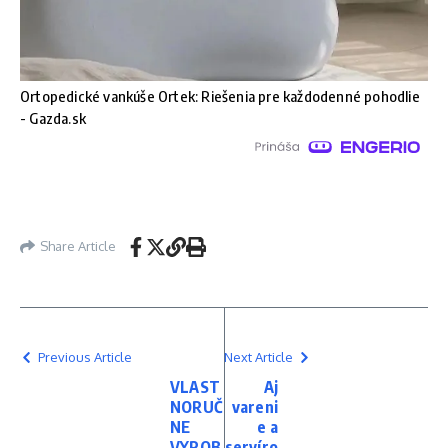
Ortopedické vankúše Ortek: Riešenia pre každodenné pohodlie
- Gazda.sk
Share Article
Previous Article
Next Article
VLAST
Aj
NORUČ
vareni
NE
e a
VYROB
servíro