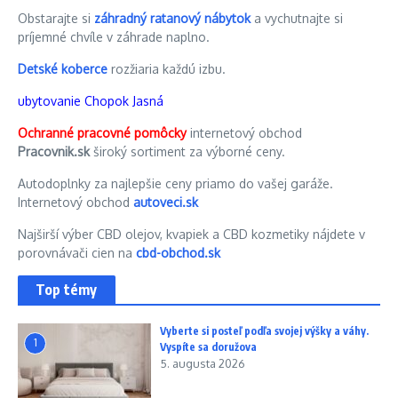
Obstarajte si
záhradný ratanový nábytok
a vychutnajte si
príjemné chvíle v záhrade naplno.
Detské koberce
rozžiaria každú izbu.
ubytovanie Chopok Jasná
Ochranné pracovné pomôcky
internetový obchod
Pracovnik.sk
široký sortiment za výborné ceny.
Autodoplnky za najlepšie ceny priamo do vašej garáže.
Internetový obchod
autoveci.sk
Najširší výber CBD olejov, kvapiek a CBD kozmetiky nájdete v
porovnávači cien na
cbd-obchod.sk
Top témy
Vyberte si posteľ podľa svojej výšky a váhy.
1
Vyspíte sa doružova
5. augusta 2026