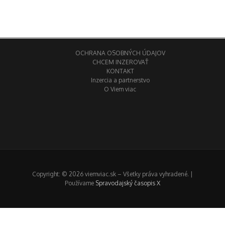
OCHRANA OSOBNÝCH ÚDAJOV
CHCEM INZEROVAŤ
KONTAKT
Inzercia a partnerstvo
O Viem viac
Copyright: © 2026 viemviac.sk – Všetky práva vyhradené. |
Používame
Spravodajský časopis X