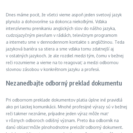
Dnes máme pocit, že všetci vieme aspoň jeden svetový jazyk
plynulo a dohovoríme sa dokonca niekoľkými. Vďaka
intenzívnemu prenikaniu anglických slov do nášho jazyka,
cudzojazyčným piesňam v rádiách, televíznym programom
a internetu sme v dennodennom kontakte s angličtinou. Teda
jazyková bariéra sa stiera a sme vďaka tomu zdatnejší aj
v ostatných jazykoch. Je ale rozdiel medzi tým, čomu v bežnej
reči rozumieme a vieme na to reagovať, a medzi odbornou
slovnou zásobou v konkrétnom jazyku a profesii.
Nezanedbajte odborný preklad dokumentu
Pri odbornom preklade dokumentov platia úplne iné pravidlá
ako pri laickej komunikácii. Mnohé profesijné výrazy sú v bežnej
reči takmer neznáme, prípadne jeden výraz môže mať
v rôznych odboroch odlišný význam. Preto iba odborník na
danú oblasť môže plnohodnotne preložiť odborný dokument.