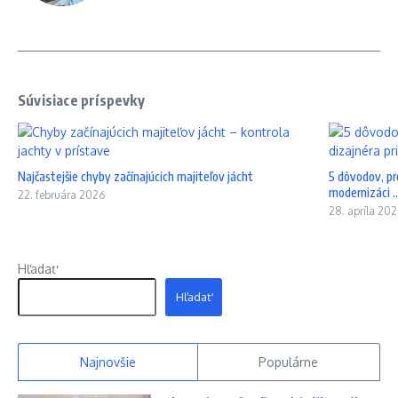
Súvisiace príspevky
Najčastejšie chyby začínajúcich majiteľov jácht
5 dôvodov, pre
modernizáci ..
22. februára 2026
28. apríla 20
Hľadať
Hľadať
Najnovšie
Populárne