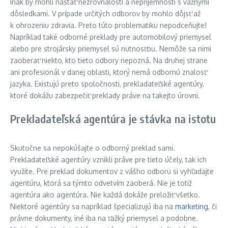
Inak by mohli nastať nezrovnalosti a nepríjemnosti s vážnymi
dôsledkami. V prípade určitých odborov by mohlo dôjsť až
k ohrozeniu zdravia. Preto túto problematiku nepodceňujte!
Napríklad také odborné preklady pre automobilový priemysel
alebo pre strojársky priemysel sú nutnosťou. Nemôže sa nimi
zaoberať niekto, kto tieto odbory nepozná. Na druhej strane
ani profesionál v danej oblasti, ktorý nemá odbornú znalosť
jazyka. Existujú preto spoločnosti, prekladateľské agentúry,
ktoré dokážu zabezpečiť preklady práve na takejto úrovni.
Prekladateľská agentúra je stávka na istotu
Skutočne sa nepokúšajte o odborný preklad sami.
Prekladateľské agentúry vznikli práve pre tieto účely, tak ich
využite. Pre preklad dokumentov z vášho odboru si vyhľadajte
agentúru, ktorá sa týmto odvetvím zaoberá. Nie je totiž
agentúra ako agentúra. Nie každá dokáže preložiť všetko.
Niektoré agentúry sa napríklad špecializujú iba na
marketing
, či
právne dokumenty, iné iba na ťažký priemysel a podobne.