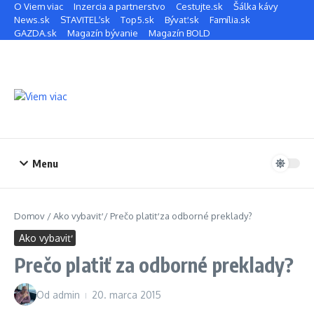
Preskočiť na obsah
O Viem viac
Inzercia a partnerstvo
Cestujte.sk
Šálka kávy
News.sk
STAVITEĽ.sk
Top5.sk
Bývať.sk
Família.sk
GAZDA.sk
Magazín bývanie
Magazín BOLD
Menu
Domov
/
Ako vybaviť
/
Prečo platiť za odborné preklady?
Ako vybaviť
Prečo platiť za odborné preklady?
Od
admin
20. marca 2015