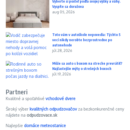
Vyberte si posteľ podľa svojej výšky a váhy.
Vyspíte sa doružova
aug 05, 2026
Toto vám v autoškole nepovedia: Týchto 5
vecí nikdy nerobte bezprostredne po
autonehode
júl 28, 2026
Môže sa auto s boxom na streche prevrátiť?
Najčastejšie mýty o strešných boxoch
júl 19, 2026
Partneri
Kvalitné a spoľahlivé
vchodové dvere
Široký výber
kvalitných odpudzovačov
za bezkonkurenčné ceny
nájdete na
odpudzovace.sk
Najlepšie
domáce meteostanice