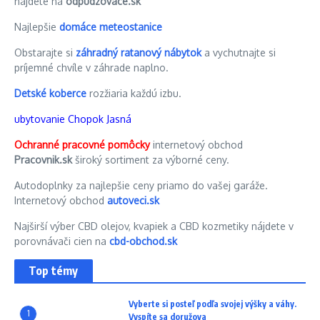
nájdete na
odpudzovace.sk
Najlepšie
domáce meteostanice
Obstarajte si
záhradný ratanový nábytok
a vychutnajte si
príjemné chvíle v záhrade naplno.
Detské koberce
rozžiaria každú izbu.
ubytovanie Chopok Jasná
Ochranné pracovné pomôcky
internetový obchod
Pracovnik.sk
široký sortiment za výborné ceny.
Autodoplnky za najlepšie ceny priamo do vašej garáže.
Internetový obchod
autoveci.sk
Najširší výber CBD olejov, kvapiek a CBD kozmetiky nájdete v
porovnávači cien na
cbd-obchod.sk
Top témy
Vyberte si posteľ podľa svojej výšky a váhy.
1
Vyspíte sa doružova