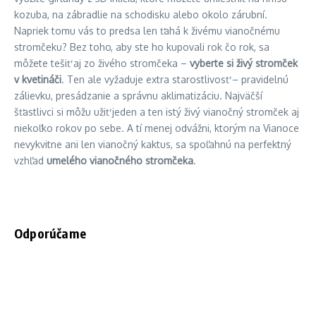
kozuba, na zábradlie na schodisku alebo okolo zárubní.
Napriek tomu vás to predsa len ťahá k živému vianočnému
stromčeku? Bez toho, aby ste ho kupovali rok čo rok, sa
môžete tešiť aj zo živého stromčeka –
vyberte si živý stromček
v kvetináči
. Ten ale vyžaduje extra starostlivosť – pravidelnú
zálievku, presádzanie a správnu aklimatizáciu. Najväčší
šťastlivci si môžu užiť jeden a ten istý živý vianočný stromček aj
niekoľko rokov po sebe. A tí menej odvážni, ktorým na Vianoce
nevykvitne ani len vianočný kaktus, sa spoľahnú na perfektný
vzhľad
umelého vianočného stromčeka
.
Odporúčame