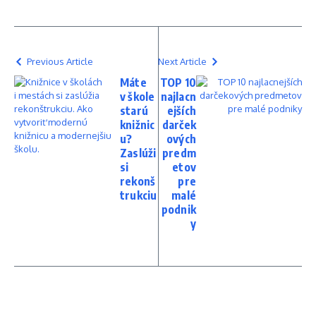
Previous Article
Next Article
Máte
TOP 10
v škole
najlacn
starú
ejších
knižnic
darček
u?
ových
Zaslúži
predm
si
etov
rekonš
pre
trukciu
malé
podnik
y