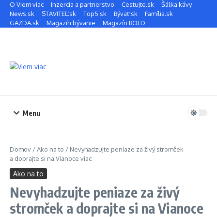
Preskočiť na obsah
O Viem viac
Inzercia a partnerstvo
Cestujte.sk
Šálka kávy
News.sk
STAVITEĽ.sk
Top5.sk
Bývať.sk
Família.sk
GAZDA.sk
Magazín bývanie
Magazín BOLD
Menu
Domov
/
Ako na to
/
Nevyhadzujte peniaze za živý stromček
a doprajte si na Vianoce viac
Ako na to
Nevyhadzujte peniaze za živý
stromček a doprajte si na Vianoce