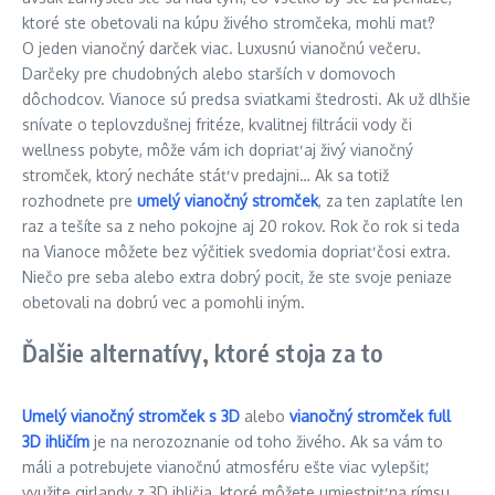
ktoré ste obetovali na kúpu živého stromčeka, mohli mať?
O jeden vianočný darček viac. Luxusnú vianočnú večeru.
Darčeky pre chudobných alebo starších v domovoch
dôchodcov. Vianoce sú predsa sviatkami štedrosti. Ak už dlhšie
snívate o teplovzdušnej fritéze, kvalitnej filtrácii vody či
wellness pobyte, môže vám ich dopriať aj živý vianočný
stromček, ktorý necháte stáť v predajni… Ak sa totiž
rozhodnete pre
umelý vianočný stromček
, za ten zaplatíte len
raz a tešíte sa z neho pokojne aj 20 rokov. Rok čo rok si teda
na Vianoce môžete bez výčitiek svedomia dopriať čosi extra.
Niečo pre seba alebo extra dobrý pocit, že ste svoje peniaze
obetovali na dobrú vec a pomohli iným.
Ďalšie alternatívy, ktoré stoja za to
Umelý vianočný stromček s 3D
alebo
vianočný stromček full
3D ihličím
je na nerozoznanie od toho živého. Ak sa vám to
máli a potrebujete vianočnú atmosféru ešte viac vylepšiť,
využite girlandy z 3D ihličia, ktoré môžete umiestniť na rímsu