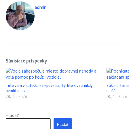
admin
Súvisiace príspevky
Toto vám v autoškole nepovedia: Týchto 5 vecí nikdy
Základné iman
nerobte bezpr ...
na úč ...
28. júla 2026
18. júla 2026
Hľadať
Hľadať