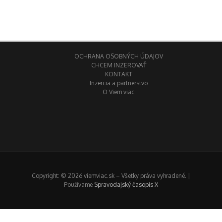
OCHRANA OSOBNÝCH ÚDAJOV
CHCEM INZEROVAŤ
KONTAKT
Inzercia a partnerstvo
O Viem viac
Copyright: © 2026 viemviac.sk – Všetky práva vyhradené. |
Používame
Spravodajský časopis X