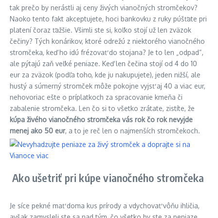
tak prečo by nerástli aj ceny živých vianočných stromčekov?
Naoko tento fakt akceptujete, hoci bankovku z ruky púšťate pri
platení čoraz ťažšie. Všimli ste si, koľko stojí už len zväzok
čečiny? Tých konárikov, ktoré odrežú z niektorého vianočného
stromčeka, keď ho idú frézovať do stojana? Je to len „odpad“,
ale pýtajú zaň veľké peniaze. Keď len čečina stojí od 4 do 10
eur za zväzok (podľa toho, kde ju nakupujete), jeden nižší, ale
hustý a súmerný stromček môže pokojne vyjsť aj 40 a viac eur,
nehovoriac ešte o príplatkoch za spracovanie kmeňa či
zabalenie stromčeka. Len čo si to všetko zrátate, zistíte, že
kúpa živého vianočného stromčeka vás rok čo rok nevyjde
menej ako 50 eur
, a to je reč len o najmenších stromčekoch.
Ako ušetriť pri kúpe vianočného stromčeka
Je síce pekné mať doma kus prírody a vdychovať vôňu ihličia,
avšak zamysleli ste sa nad tým, čo všetko by ste za peniaze,