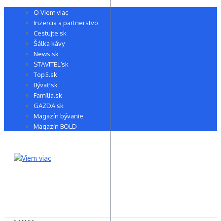
Preskočiť
O Viem viac
na
Inzercia a partnerstvo
obsah
Cestujte.sk
Šálka kávy
News.sk
STAVITEĽ.sk
Top5.sk
Bývať.sk
Família.sk
GAZDA.sk
Magazín bývanie
Magazín BOLD