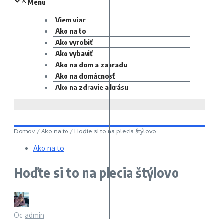
Menu
Viem viac
Ako na to
Ako vyrobiť
Ako vybaviť
Ako na dom a zahradu
Ako na domácnosť
Ako na zdravie a krásu
Domov
/
Ako na to
/
Hoďte si to na plecia štýlovo
Ako na to
Hoďte si to na plecia štýlovo
Od
admin