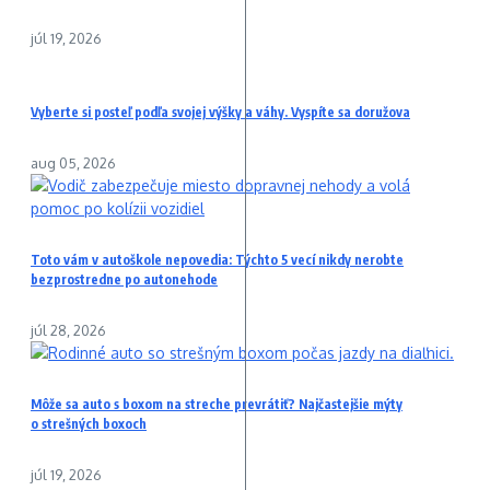
júl 19, 2026
Vyberte si posteľ podľa svojej výšky a váhy. Vyspíte sa doružova
aug 05, 2026
Toto vám v autoškole nepovedia: Týchto 5 vecí nikdy nerobte
bezprostredne po autonehode
júl 28, 2026
Môže sa auto s boxom na streche prevrátiť? Najčastejšie mýty
o strešných boxoch
júl 19, 2026