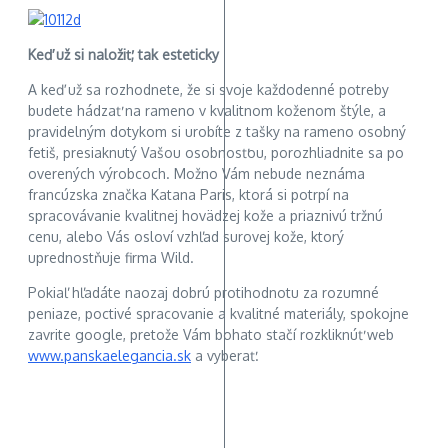
Keď už si naložiť, tak esteticky
A keď už sa rozhodnete, že si svoje každodenné potreby
budete hádzať na rameno v kvalitnom koženom štýle, a
pravidelným dotykom si urobíte z tašky na rameno osobný
fetiš, presiaknutý Vašou osobnosťou, porozhliadnite sa po
overených výrobcoch. Možno Vám nebude neznáma
francúzska značka Katana Paris, ktorá si potrpí na
spracovávanie kvalitnej hovädzej kože a priaznivú tržnú
cenu, alebo Vás osloví vzhľad surovej kože, ktorý
uprednostňuje firma Wild.
Pokiaľ hľadáte naozaj dobrú protihodnotu za rozumné
peniaze, poctivé spracovanie a kvalitné materiály, spokojne
zavrite google, pretože Vám bohato stačí rozkliknúť web
www.panskaelegancia.sk
a vyberať.