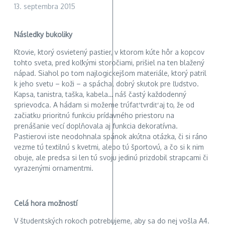
13. septembra 2015
Následky bukoliky
Ktovie, ktorý osvietený pastier, v ktorom kúte hôr a kopcov
tohto sveta, pred koľkými storočiami, prišiel na ten blažený
nápad. Siahol po tom najlogickejšom materiále, ktorý patril
k jeho svetu – koži – a spáchal dobrý skutok pre ľudstvo.
Kapsa, tanistra, taška, kabela… náš častý každodenný
sprievodca. A hádam si možeme trúfať tvrdiť aj to, že od
začiatku prioritnú funkciu prídavného priestoru na
prenášanie vecí doplňovala aj funkcia dekoratívna.
Pastierovi iste neodohnala spánok akútna otázka, či si ráno
vezme tú textilnú s kvetmi, alebo tú športovú, a čo si k nim
obuje, ale predsa si len tú svoju jedinú prizdobil strapcami či
vyrazenými ornamentmi.
Celá hora možností
V študentských rokoch potrebujeme, aby sa do nej vošla A4.