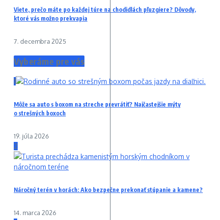
Viete, prečo máte po každej túre na chodidlách pľuzgiere? Dôvody,
ktoré vás možno prekvapia
7. decembra 2025
Vyberáme pre vás
1
Môže sa auto s boxom na streche prevrátiť? Najčastejšie mýty
o strešných boxoch
19. júla 2026
2
Náročný terén v horách: Ako bezpečne prekonať stúpanie a kamene?
14. marca 2026