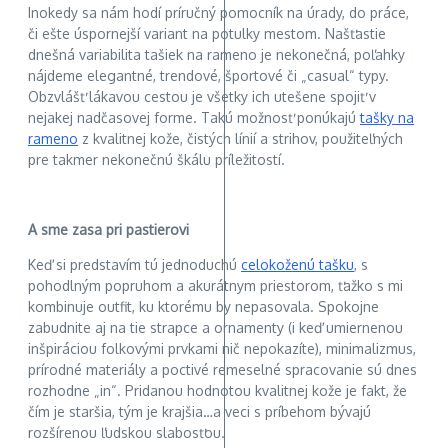
Inokedy sa nám hodí príručný pomocník na úrady, do práce,
či ešte úspornejší variant na potulky mestom. Našťastie
dnešná variabilita tašiek na rameno je nekonečná, poľahky
nájdeme elegantné, trendové, športové či „casual“ typy.
Obzvlášť lákavou cestou je všetky ich utešene spojiť v
nejakej nadčasovej forme. Takú možnosť ponúkajú
tašky na
rameno
z kvalitnej kože, čistých línií a strihov, použiteľných
pre takmer nekonečnú škálu príležitostí.
A sme zasa pri pastierovi
Keď si predstavím tú jednoduchú
celokoženú tašku
, s
pohodlným popruhom a akurátnym priestorom, ťažko s mi
kombinuje outfit, ku ktorému by nepasovala. Spokojne
zabudnite aj na tie strapce a ornamenty (i keď umiernenou
inšpiráciou folkovými prvkami nič nepokazíte), minimalizmus,
prírodné materiály a poctivé remeselné spracovanie sú dnes
rozhodne „in“. Pridanou hodnotou kvalitnej kože je fakt, že
čím je staršia, tým je krajšia…a veci s príbehom bývajú
rozšírenou ľudskou slabosťou.