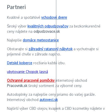
Partneri
Kvalitné a spoľahlivé
vchodové dvere
Široký výber
kvalitných odpudzovačov
za bezkonkurenčné
ceny nájdete na
odpudzovace.sk
Najlepšie
domáce meteostanice
Obstarajte si
záhradný ratanový nábytok
a vychutnajte si
príjemné chvíle v záhrade naplno.
Detské koberce
rozžiaria každú izbu.
ubytovanie Chopok Jasná
Ochranné pracovné pomôcky
internetový obchod
Pracovnik.sk
široký sortiment za výborné ceny.
Autodoplnky za najlepšie ceny priamo do vašej garáže.
Internetový obchod
autoveci.sk
Najširší výber CBD olejov, kvapiek a CBD kozmetiky nájdete v