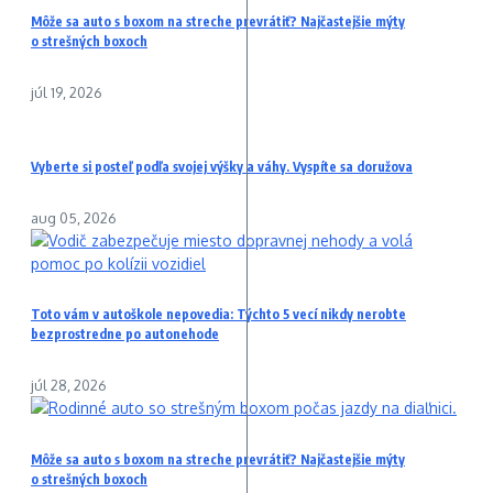
Môže sa auto s boxom na streche prevrátiť? Najčastejšie mýty
o strešných boxoch
júl 19, 2026
Vyberte si posteľ podľa svojej výšky a váhy. Vyspíte sa doružova
aug 05, 2026
Toto vám v autoškole nepovedia: Týchto 5 vecí nikdy nerobte
bezprostredne po autonehode
júl 28, 2026
Môže sa auto s boxom na streche prevrátiť? Najčastejšie mýty
o strešných boxoch