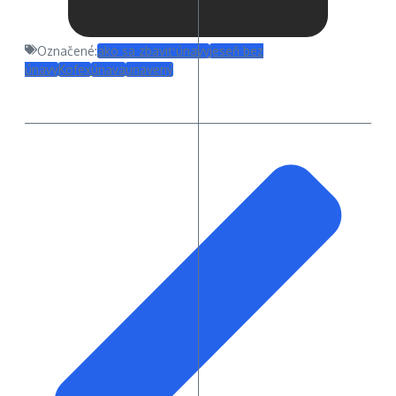
Označené:
ako sa zbaviť únavy
jeseň bez
únavy
Kofex
únava
unavený