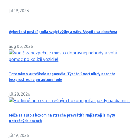
júl 19, 2026
Vyberte si posteľ podľa svojej výšky a váhy. Vyspíte sa doružova
aug 05, 2026
Toto vám v autoškole nepovedia: Týchto 5 vecí nikdy nerobte
bezprostredne po autonehode
júl 28, 2026
Môže sa auto s boxom na streche prevrátiť? Najčastejšie mýty
o strešných boxoch
júl 19, 2026