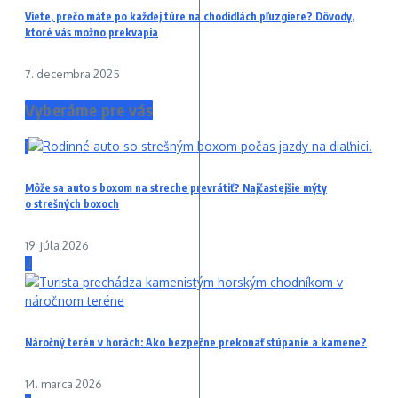
Viete, prečo máte po každej túre na chodidlách pľuzgiere? Dôvody,
ktoré vás možno prekvapia
7. decembra 2025
Vyberáme pre vás
1
Môže sa auto s boxom na streche prevrátiť? Najčastejšie mýty
o strešných boxoch
19. júla 2026
2
Náročný terén v horách: Ako bezpečne prekonať stúpanie a kamene?
14. marca 2026