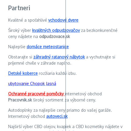
Partneri
Kvalitné a spoľahlivé
vchodové dvere
Široký výber
kvalitných odpudzovačov
za bezkonkurenčné
ceny nájdete na
odpudzovace.sk
Najlepšie
domáce meteostanice
Obstarajte si
záhradný ratanový nábytok
a vychutnajte si
príjemné chvíle v záhrade naplno.
Detské koberce
rozžiaria každú izbu.
ubytovanie Chopok Jasná
Ochranné pracovné pomôcky
internetový obchod
Pracovnik.sk
široký sortiment za výborné ceny.
Autodoplnky za najlepšie ceny priamo do vašej garáže.
Internetový obchod
autoveci.sk
Najširší výber CBD olejov, kvapiek a CBD kozmetiky nájdete v