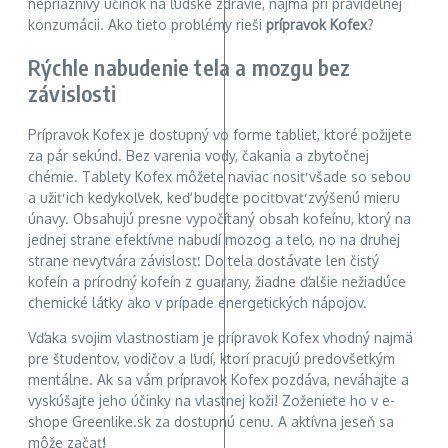
nepriaznivý účinok na ľudské zdravie, najmä pri pravidelnej
konzumácii. Ako tieto problémy rieši
prípravok Kofex
?
Rýchle nabudenie tela a mozgu bez
závislosti
Prípravok Kofex je dostupný vo forme tabliet, ktoré požijete
za pár sekúnd. Bez varenia vody, čakania a zbytočnej
chémie. Tablety Kofex môžete naviac nosiť všade so sebou
a užiť ich kedykoľvek, keď budete pociťovať zvýšenú mieru
únavy. Obsahujú presne vypočítaný obsah kofeínu, ktorý na
jednej strane efektívne nabudí mozog a telo, no na druhej
strane nevytvára závislosť. Do tela dostávate len čistý
kofeín a prírodný kofeín z guarany, žiadne ďalšie nežiadúce
chemické látky ako v prípade energetických nápojov.
Vďaka svojim vlastnostiam je prípravok Kofex vhodný najmä
pre študentov, vodičov a ľudí, ktorí pracujú predovšetkým
mentálne. Ak sa vám prípravok Kofex pozdáva, neváhajte a
vyskúšajte jeho účinky na vlastnej koži! Zoženiete ho v e-
shope Greenlike.sk za dostupnú cenu. A aktívna jeseň sa
môže začať!