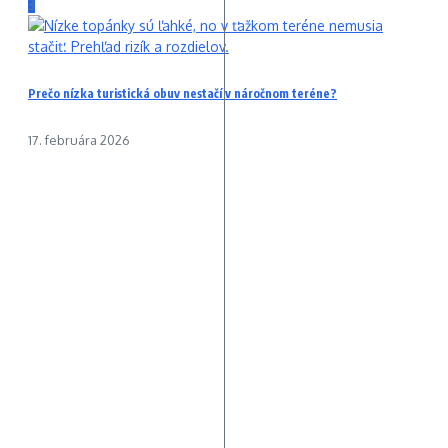
3
Prečo nízka turistická obuv nestačí v náročnom teréne?
17. februára 2026