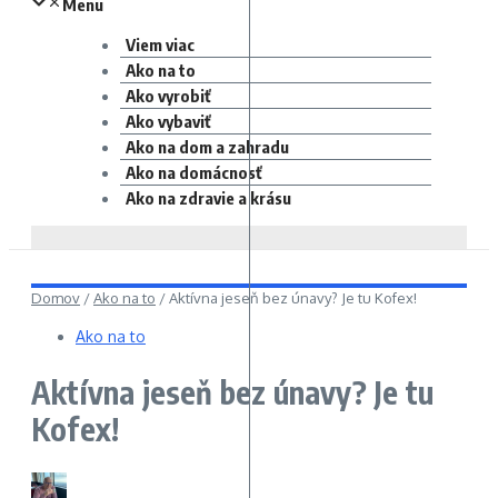
Menu
Viem viac
Ako na to
Ako vyrobiť
Ako vybaviť
Ako na dom a zahradu
Ako na domácnosť
Ako na zdravie a krásu
Domov
/
Ako na to
/
Aktívna jeseň bez únavy? Je tu Kofex!
Ako na to
Aktívna jeseň bez únavy? Je tu
Kofex!