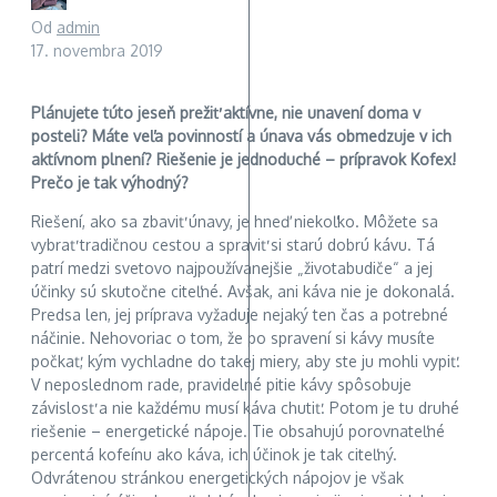
Od
admin
17. novembra 2019
Plánujete túto jeseň prežiť aktívne, nie unavení doma v
posteli? Máte veľa povinností a únava vás obmedzuje v ich
aktívnom plnení? Riešenie je jednoduché – prípravok Kofex!
Prečo je tak výhodný?
Riešení, ako sa zbaviť únavy, je hneď niekoľko. Môžete sa
vybrať tradičnou cestou a spraviť si starú dobrú kávu. Tá
patrí medzi svetovo najpoužívanejšie „životabudiče“ a jej
účinky sú skutočne citeľné. Avšak, ani káva nie je dokonalá.
Predsa len, jej príprava vyžaduje nejaký ten čas a potrebné
náčinie. Nehovoriac o tom, že po spravení si kávy musíte
počkať, kým vychladne do takej miery, aby ste ju mohli vypiť.
V neposlednom rade, pravidelné pitie kávy spôsobuje
závislosť a nie každému musí káva chutiť. Potom je tu druhé
riešenie – energetické nápoje. Tie obsahujú porovnateľné
percentá kofeínu ako káva, ich účinok je tak citeľný.
Odvrátenou stránkou energetických nápojov je však