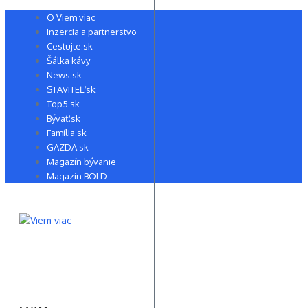
Preskočiť
O Viem viac
na
Inzercia a partnerstvo
obsah
Cestujte.sk
Šálka kávy
News.sk
STAVITEĽ.sk
Top5.sk
Bývať.sk
Família.sk
GAZDA.sk
Magazín bývanie
Magazín BOLD