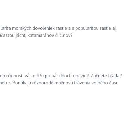
ita morských dovoleniek rastie a s popularitou rastie aj
účasťou jácht, katamaránov či člnov?
tieto činnosti vás môžu po pár dňoch omrzieť. Začnete hľadať
ametre. Ponúkajú rôznorodé možnosti trávenia voľného času