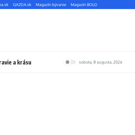
ia.sk
GAZDA.sk
Magazín bývanie
Magazín BOLD
ravie a krásu
sobota, 8 augusta, 2026