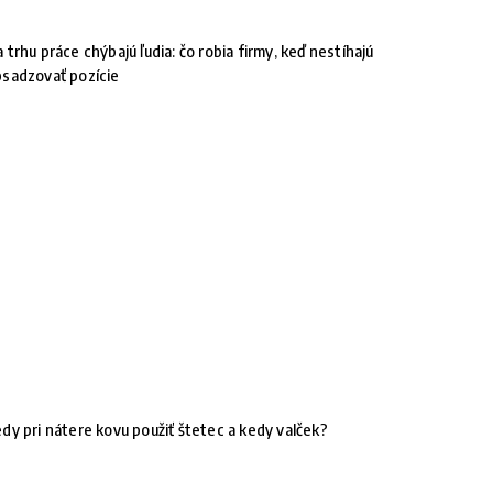
 trhu práce chýbajú ľudia: čo robia firmy, keď nestíhajú
sadzovať pozície
dy pri nátere kovu použiť štetec a kedy valček?