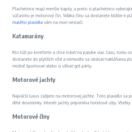
Plachetnice majú menšie kajuty, a preto si plachetnicu vyberajt
súčasťou je motorový čln. Vďaka člnu sa dostanete bližšie k pl
malého plavidla
vám na mori nestačí.
Katamarány
Kto túži po komforte a chce tráviť na palube viac času, tomu
dostanete do plytších vôd a nemusíte sa obávať nakláňania pla
možné športovať alebo si užívať gril párty.
Motorové jachty
Najväčší luxus zažijete na motorovej jachte. Toto plavidlo sa 
dlhé dovolenky. Interiér jachty pripomína hotelové izby. Všetky
Motorové člny