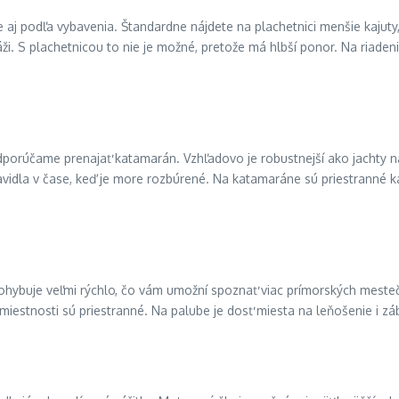
e aj podľa vybavenia. Štandardne nájdete na plachetnici menšie kajuty,
áži. S plachetnicou to nie je možné, pretože má hlbší ponor. Na riade
 odporúčame prenajať katamarán. Vzhľadovo je robustnejší ako jachty
vidla v čase, keď je more rozbúrené. Na katamaráne sú priestranné kaj
pohybuje veľmi rýchlo, čo vám umožní spoznať viac prímorských mesteč
 miestnosti sú priestranné. Na palube je dosť miesta na leňošenie i zá