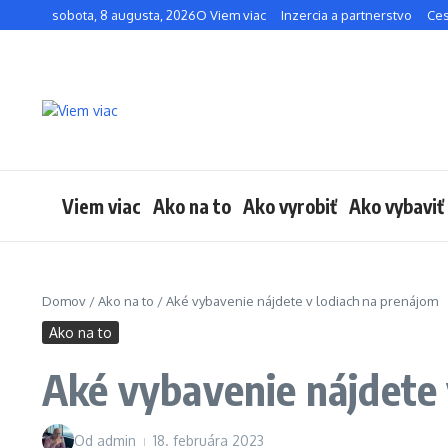
Preskočiť na obsah
sobota, 8 augusta, 2026
O Viem viac
Inzercia a partnerstvo
Ces
Viem viac
Ako na to
Ako vyrobiť
Ako vybaviť
Domov
/
Ako na to
/
Aké vybavenie nájdete v lodiach na prenájom
Ako na to
Aké vybavenie nájdete 
Od
admin
18. februára 2023