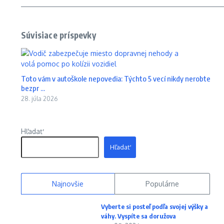
Súvisiace príspevky
Toto vám v autoškole nepovedia: Týchto 5 vecí nikdy nerobte
bezpr ...
28. júla 2026
Hľadať
Hľadať
Najnovšie
Populárne
Vyberte si posteľ podľa svojej výšky a
váhy. Vyspíte sa doružova