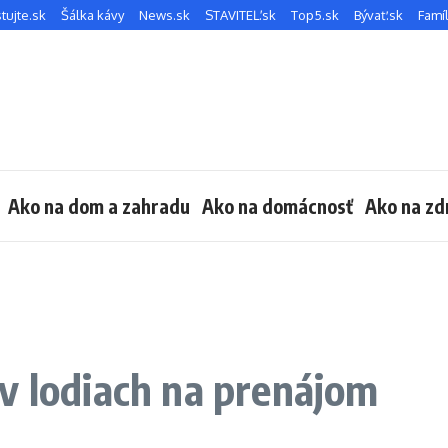
tujte.sk
Šálka kávy
News.sk
STAVITEĽ.sk
Top5.sk
Bývať.sk
Famíl
Ako na dom a zahradu
Ako na domácnosť
Ako na zd
v lodiach na prenájom