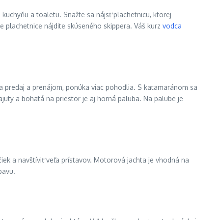
 kuchyňu a toaletu. Snažte sa nájsť plachetnicu, ktorej
nie plachetnice nájdite skúseného skippera. Váš kurz
vodca
 na predaj a prenájom, ponúka viac pohodlia. S katamaránom sa
uty a bohatá na priestor je aj horná paluba. Na palube je
iek a navštíviť veľa prístavov. Motorová jachta je vhodná na
bavu.