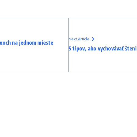
Next Article
oxoch na jednom mieste
5 tipov, ako vychovávať šten