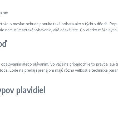
tože o mesiac nebude ponuka taká bohatá ako v týchto dňoch. Popular
 ale nemusí mať také vybavenie, aké očakávate. Čo všetko môže byť s
oď
te opaľovaním alebo plávaním. Vo väčšine prípadoch je to pravda, ale 
lode. Lode na predaj i prenájom majú rôznu veľkosť a technické par
pov plavidiel