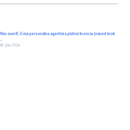
Ako overiť, či má personálna agentúra platnú licenciu (návod krok
...
18. júla 2026