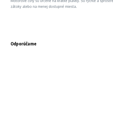
Motorové člny sú určené na krátke plavby. Sú rýchle a sprostr
zátoky alebo na menej dostupné miesta.
Odporúčame