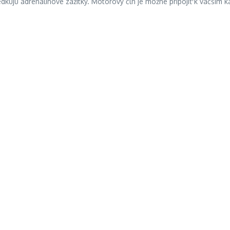
edkujú adrenalínové zážitky. Motorový čln je možné pripojiť k väčší