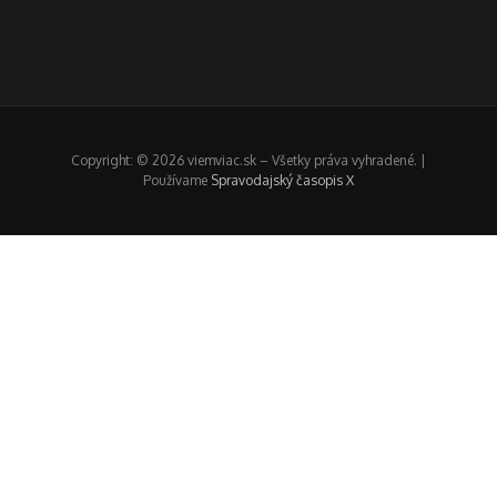
Copyright: © 2026 viemviac.sk – Všetky práva vyhradené. |
Používame
Spravodajský časopis X