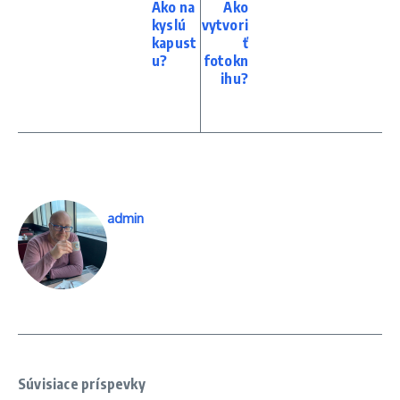
Ako na
Ako
kyslú
vytvori
kapust
ť
u?
fotokn
ihu?
admin
Súvisiace príspevky