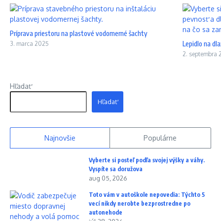
Príprava priestoru na plastové vodomerné šachty
Lepidlo na dla
3. marca 2025
2. septembra 
Hľadať
Hľadať
Najnovšie
Populárne
Vyberte si posteľ podľa svojej výšky a váhy.
Vyspíte sa doružova
aug 05, 2026
Toto vám v autoškole nepovedia: Týchto 5
vecí nikdy nerobte bezprostredne po
autonehode