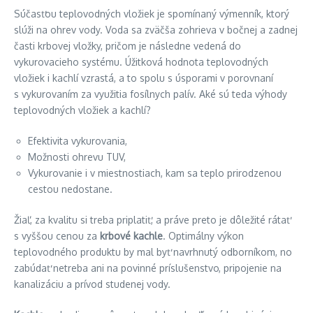
Súčasťou teplovodných vložiek je spomínaný výmenník, ktorý
slúži na ohrev vody. Voda sa zväčša zohrieva v bočnej a zadnej
časti krbovej vložky, pričom je následne vedená do
vykurovacieho systému. Úžitková hodnota teplovodných
vložiek i kachlí vzrastá, a to spolu s úsporami v porovnaní
s vykurovaním za využitia fosílnych palív. Aké sú teda výhody
teplovodných vložiek a kachlí?
Efektivita vykurovania,
Možnosti ohrevu TUV,
Vykurovanie i v miestnostiach, kam sa teplo prirodzenou
cestou nedostane.
Žiaľ, za kvalitu si treba priplatiť, a práve preto je dôležité rátať
s vyššou cenou za
krbové kachle
. Optimálny výkon
teplovodného produktu by mal byť navrhnutý odborníkom, no
zabúdať netreba ani na povinné príslušenstvo, pripojenie na
kanalizáciu a prívod studenej vody.