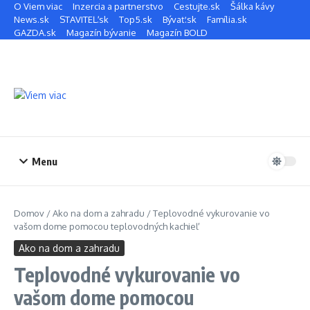
Preskočiť na obsah
O Viem viac
Inzercia a partnerstvo
Cestujte.sk
Šálka kávy
News.sk
STAVITEĽ.sk
Top5.sk
Bývať.sk
Família.sk
GAZDA.sk
Magazín bývanie
Magazín BOLD
Menu
Domov
/
Ako na dom a zahradu
/
Teplovodné vykurovanie vo
vašom dome pomocou teplovodných kachieľ
Ako na dom a zahradu
Teplovodné vykurovanie vo
vašom dome pomocou