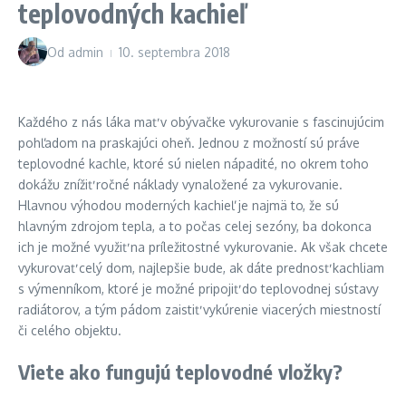
teplovodných kachieľ
Od
admin
10. septembra 2018
Každého z nás láka mať v obývačke vykurovanie s fascinujúcim
pohľadom na praskajúci oheň. Jednou z možností sú práve
teplovodné kachle, ktoré sú nielen nápadité, no okrem toho
dokážu znížiť ročné náklady vynaložené za vykurovanie.
Hlavnou výhodou moderných kachieľ je najmä to, že sú
hlavným zdrojom tepla, a to počas celej sezóny, ba dokonca
ich je možné využiť na príležitostné vykurovanie. Ak však chcete
vykurovať celý dom, najlepšie bude, ak dáte prednosť kachliam
s výmenníkom, ktoré je možné pripojiť do teplovodnej sústavy
radiátorov, a tým pádom zaistiť vykúrenie viacerých miestností
či celého objektu.
Viete ako fungujú teplovodné vložky?