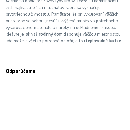
Kachle
sa hodia pre rôzny typy krbov, keďže sú kombináciou
tých najkvalitnejších materiálov, ktoré sa vyznačujú
prvotriednou živnosťou. Pamätajte, že pri vykurovaní väčších
priestorov so sebou „nesú“ i zvýšené množstvo potrebného
vykurovacieho materiálu a nároky na uskladnenie i zásobu.
Ideálne je, ak váš
rodinný dom
disponuje väčšou miestnosťou,
kde môžete všetko potrebné odložiť, a to i
teplovodné kachle
.
Odporúčame