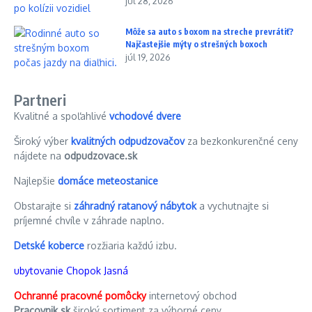
júl 28, 2026
Môže sa auto s boxom na streche prevrátiť?
Najčastejšie mýty o strešných boxoch
júl 19, 2026
Partneri
Kvalitné a spoľahlivé
vchodové dvere
Široký výber
kvalitných odpudzovačov
za bezkonkurenčné ceny
nájdete na
odpudzovace.sk
Najlepšie
domáce meteostanice
Obstarajte si
záhradný ratanový nábytok
a vychutnajte si
príjemné chvíle v záhrade naplno.
Detské koberce
rozžiaria každú izbu.
ubytovanie Chopok Jasná
Ochranné pracovné pomôcky
internetový obchod
Pracovnik.sk
široký sortiment za výborné ceny.