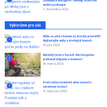
chodidlách pľuzgiere? Dôvody, ktoré vás
možno prekvapia
7. decembra 2025
Vyberáme pre vás
Môže sa auto s boxom na streche prevrátiť?
1
Najčastejšie mýty o strešných boxoch
19. júla 2026
Náročný terén v horách: Ako bezpečne
2
prekonať stúpanie a kamene?
14. marca 2026
Prečo nízka turistická obuv nestačí v
3
náročnom teréne?
17. februára 2026