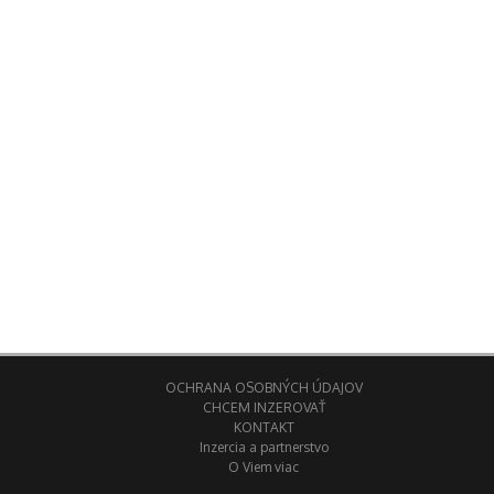
OCHRANA OSOBNÝCH ÚDAJOV
CHCEM INZEROVAŤ
KONTAKT
Inzercia a partnerstvo
O Viem viac