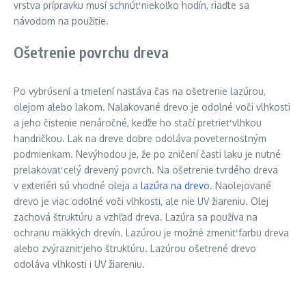
vrstva prípravku musí schnúť niekoľko hodín, riaďte sa
návodom na použitie.
Ošetrenie povrchu dreva
Po vybrúsení a tmelení nastáva čas na ošetrenie lazúrou,
olejom alebo lakom. Nalakované drevo je odolné voči vlhkosti
a jeho čistenie nenáročné, keďže ho stačí pretrieť vlhkou
handričkou. Lak na dreve dobre odoláva poveternostným
podmienkam. Nevýhodou je, že po zničení časti laku je nutné
prelakovať celý drevený povrch. Na ošetrenie tvrdého dreva
v exteriéri sú vhodné oleja a
lazúra na drevo
. Naolejované
drevo je viac odolné voči vlhkosti, ale nie UV žiareniu. Olej
zachová štruktúru a vzhľad dreva. Lazúra sa používa na
ochranu mäkkých drevín. Lazúrou je možné zmeniť farbu dreva
alebo zvýrazniť jeho štruktúru. Lazúrou ošetrené drevo
odoláva vlhkosti i UV žiareniu.