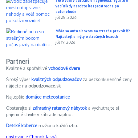
Toto vám v autoškole nepovedia: Týchto 5
vecí nikdy nerobte bezprostredne po
autonehode
júl 28, 2026
Môže sa auto s boxom na streche prevrátiť?
Najčastejšie mýty o strešných boxoch
júl 19, 2026
Partneri
Kvalitné a spoľahlivé
vchodové dvere
Široký výber
kvalitných odpudzovačov
za bezkonkurenčné ceny
nájdete na
odpudzovace.sk
Najlepšie
domáce meteostanice
Obstarajte si
záhradný ratanový nábytok
a vychutnajte si
príjemné chvíle v záhrade naplno.
Detské koberce
rozžiaria každú izbu.
ubytovanie Chopok Jasná