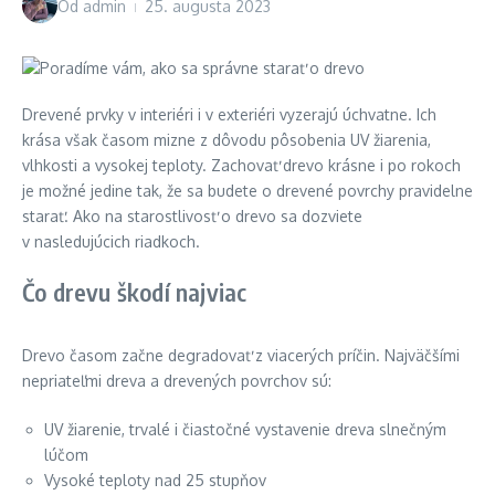
Od
admin
25. augusta 2023
Drevené prvky v interiéri i v exteriéri vyzerajú úchvatne. Ich
krása však časom mizne z dôvodu pôsobenia UV žiarenia,
vlhkosti a vysokej teploty. Zachovať drevo krásne i po rokoch
je možné jedine tak, že sa budete o drevené povrchy pravidelne
starať. Ako na starostlivosť o drevo sa dozviete
v nasledujúcich riadkoch.
Čo drevu škodí najviac
Drevo časom začne degradovať z viacerých príčin. Najväčšími
nepriateľmi dreva a drevených povrchov sú:
UV žiarenie, trvalé i čiastočné vystavenie dreva slnečným
lúčom
Vysoké teploty nad 25 stupňov