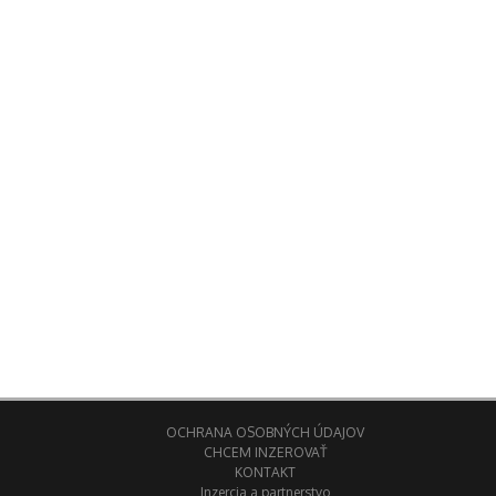
OCHRANA OSOBNÝCH ÚDAJOV
CHCEM INZEROVAŤ
KONTAKT
Inzercia a partnerstvo