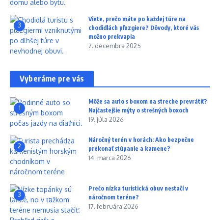
Viete, prečo máte po každej túre na
3
chodidlách pľuzgiere? Dôvody, ktoré vás
možno prekvapia
7. decembra 2025
Vyberáme pre vás
Môže sa auto s boxom na streche prevrátiť?
1
Najčastejšie mýty o strešných boxoch
19. júla 2026
Náročný terén v horách: Ako bezpečne
2
prekonať stúpanie a kamene?
14. marca 2026
Prečo nízka turistická obuv nestačí v
3
náročnom teréne?
17. februára 2026