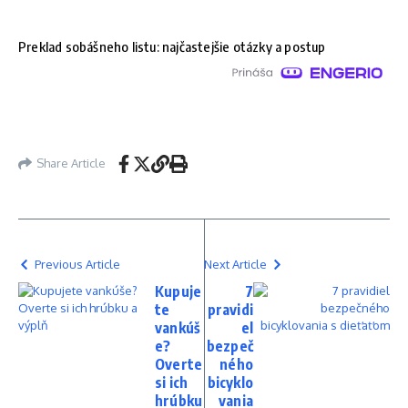
Preklad sobášneho listu: najčastejšie otázky a postup
Share Article
Previous Article
Next Article
Kupuje
7
te
pravidi
vankúš
el
e?
bezpeč
Overte
ného
si ich
bicyklo
hrúbku
vania