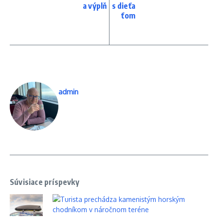
a výplň
s dieťa
ťom
admin
Súvisiace príspevky