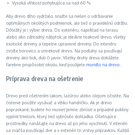
Vysoká vlhkosť pohybujúca sa nad 60 %
Aby drevo dlho vydržalo, snažte sa nielen o udržiavanie
optimálnych okolitých podmienok, ale tiež o pravidelnú údržbu.
Dôležitý je i výber dreva. Do exteriéru, napríklad na terasu
alebo ako záhradný nábytok, je ideálne teakové drevo, všetky
exotické dreviny a tepelne upravené dreviny. Do interiéru
zvoľte borovicu a smrekové drevo. Na podlahy sa používajú
dreviny ako buk, dub či javor. Všetky druhy dreva dokážete
farebne prispôsobiť okoliu, keď použijete
moridlo na drevo
.
Príprava dreva na ošetrenie
Drevo pred ošetrením lakom, lazúrou alebo olejom očistite. Na
čistenie použite vysávač a vlhku handričku. Ak je drevo
popraskané, budete ho musieť jemne zbrúsiť a prípadné pukliny
vyplniť tmelom, ktorý tiež vybrúsite dohladka. Ošetrujúce
prostriedky nanášajte na drevo až po jeho vyschnutí. V interiéri
sa zväčša používajú dve a v exteriéri tri vrstvy prípravkov. Každá