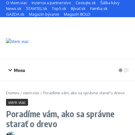
Preskočiť na obsah
O Viem viac
Inzercia a partnerstvo
Cestujte.sk
Šálka kávy
News.sk
STAVITEĽ.sk
Top5.sk
Bývať.sk
Família.sk
GAZDA.sk
Magazín bývanie
Magazín BOLD
Menu
Domov
/
viem viac
/
Poradíme vám, ako sa správne starať o drevo
viem viac
Poradíme vám, ako sa správne
starať o drevo