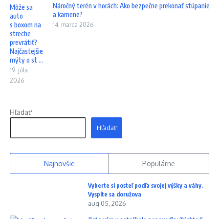
Náročný terén v horách: Ako bezpečne prekonať stúpanie
Môže sa
a kamene?
auto
s boxom na
14. marca 2026
streche
prevrátiť?
Najčastejšie
mýty o st ...
19. júla
2026
Hľadať
Hľadať
Najnovšie
Populárne
Vyberte si posteľ podľa svojej výšky a váhy.
Vyspíte sa doružova
aug 05, 2026