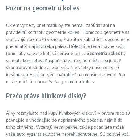
Pozor na geometriu kolies
Okrem výmeny pneumatík by ste nemali zabúdať ani na
pravidelnú kontrolu geometrie kolies. Pomocou geometrie sa
stanovujú vlastnosti vozidla, stabilita v zákrutách, opotrebenie
pneumatík a aj spotreba paliva. Dôležitá je teda hlavne kvôli
tomu, aby sa vaše kolesá správne točili.
Geometria kolies
by
sa mala kontrolovať aspoň raz za rok, no môžete si ju dať
skontrolovať kľudne aj viac krát. Nie všetky naše cesty sú
ideálne a aj v prípade, že „natrafíte“ na menšiu nerovnosť na
ceste, môžete ohroziť vašu geometriu kolies.
Prečo práve hliníkové disky?
Aj vy rozmýšľate nad kúpu hliníkových diskov? V prvom rade sú
pevnejšie a vhodnejšie do nepriaznivého počasia, najmä do
toho zimného. Vyzerajú veľmi pekne, takže počas leta môže
vaše auto vyzerať skutočne neprehliadnuteľne. Sú odolné voči