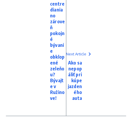
centre
diania
no
zárove
ň
pokojn
é
bývani
e
Next Article
obklop
ené
Ako sa
zeleňo
nepop
u?
áliť pri
Bývajt
kúpe
e v
jazden
Ružino
ého
ve!
auta