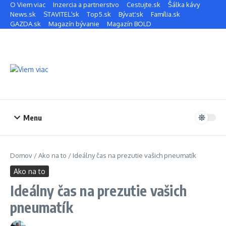
Preskočiť na obsah
O Viem viac
Inzercia a partnerstvo
Cestujte.sk
Šálka kávy
News.sk
STAVITEĽ.sk
Top5.sk
Bývať.sk
Família.sk
GAZDA.sk
Magazín bývanie
Magazín BOLD
Menu
Domov
/
Ako na to
/
Ideálny čas na prezutie vašich pneumatík
Ako na to
Ideálny čas na prezutie vašich
pneumatík