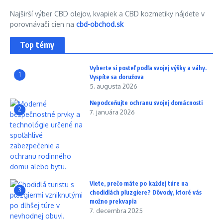
Najširší výber CBD olejov, kvapiek a CBD kozmetiky nájdete v
porovnávači cien na
cbd-obchod.sk
Top témy
Vyberte si posteľ podľa svojej výšky a váhy.
1
Vyspíte sa doružova
5. augusta 2026
Nepodceňujte ochranu svojej domácnosti
2
7. januára 2026
Viete, prečo máte po každej túre na
3
chodidlách pľuzgiere? Dôvody, ktoré vás
možno prekvapia
7. decembra 2025