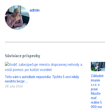
admin
Súvisiace príspevky
Základné
Toto vám v autoškole nepovedia: Týchto 5 vecí nikdy
imanie
nerobte bezpr ...
s.r.o. v
28. júla 2026
praxi:
Musíte
mať
reálne 5
000 eur