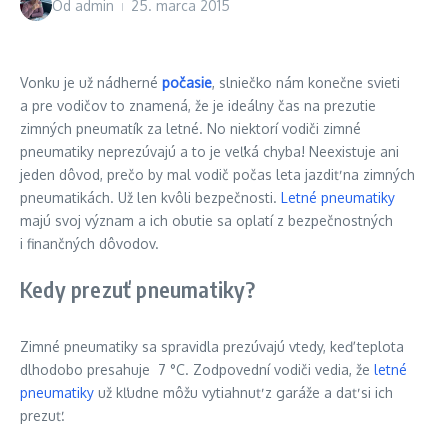
Od
admin
25. marca 2015
Vonku je už nádherné
počasie
, slniečko nám konečne svieti
a pre vodičov to znamená, že je ideálny čas na prezutie
zimných pneumatík za letné. No niektorí vodiči zimné
pneumatiky neprezúvajú a to je veľká chyba! Neexistuje ani
jeden dôvod, prečo by mal vodič počas leta jazdiť na zimných
pneumatikách. Už len kvôli bezpečnosti.
Letné pneumatiky
majú svoj význam a ich obutie sa oplatí z bezpečnostných
i finančných dôvodov.
Kedy prezuť pneumatiky?
Zimné pneumatiky sa spravidla prezúvajú vtedy, keď teplota
dlhodobo presahuje 7 °C. Zodpovední vodiči vedia, že
letné
pneumatiky
už kľudne môžu vytiahnuť z garáže a dať si ich
prezuť.