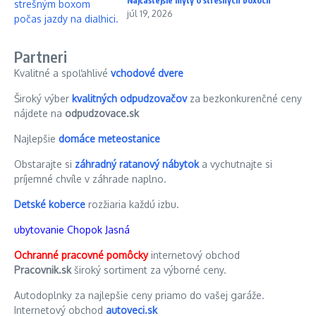
Najčastejšie mýty o strešných boxoch
júl 19, 2026
Partneri
Kvalitné a spoľahlivé
vchodové dvere
Široký výber
kvalitných odpudzovačov
za bezkonkurenčné ceny
nájdete na
odpudzovace.sk
Najlepšie
domáce meteostanice
Obstarajte si
záhradný ratanový nábytok
a vychutnajte si
príjemné chvíle v záhrade naplno.
Detské koberce
rozžiaria každú izbu.
ubytovanie Chopok Jasná
Ochranné pracovné pomôcky
internetový obchod
Pracovnik.sk
široký sortiment za výborné ceny.
Autodoplnky za najlepšie ceny priamo do vašej garáže.
Internetový obchod
autoveci.sk