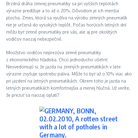
Brzdná dráha zimnej pneumatiky sa pri vyšších teplotách
výrazne predlžuje a to až o 20%. Dôvodom je ich menšia
plocha. Zmes, ktorá sa využíva na výrobu zimných pneumatík
nie je určená do vysokých teplôt. Počas horúcich letných dní
môžu byť zimné pneumatiky pre vás, ale aj pre okolitých
vodičov naozaj nebezpečné.
Množstvo vodičov neprezúva zimné pneumatiky
z ekonomického hľadiska. Chcú jednoducho ušetriť.
Neuvedomujú si, že jazda na zimných pneumatikách v lete
výrazne zvyšuje spotrebu paliva. Môže to byť až o 10% viac ako
pri jazdení na letných pneumatikách. Okrem toho je jazda na
letných pneumatikách komfortnejšia a menej hlučná. Už veríte,
že prezuť sa naozaj oplatí?