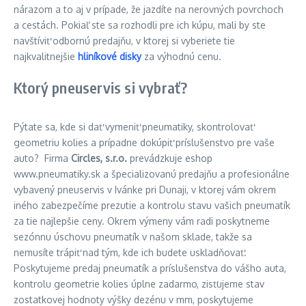
nárazom a to aj v prípade, že jazdíte na nerovných povrchoch
a cestách. Pokiaľ ste sa rozhodli pre ich kúpu, mali by ste
navštíviť odbornú predajňu, v ktorej si vyberiete tie
najkvalitnejšie
hliníkové disky
za výhodnú cenu.
Ktorý pneuservis si vybrať?
Pýtate sa, kde si dať vymeniť pneumatiky, skontrolovať
geometriu kolies a prípadne dokúpiť príslušenstvo pre vaše
auto? Firma
Circles, s.r.o.
prevádzkuje eshop
www.pneumatiky.sk a špecializovanú predajňu a profesionálne
vybavený pneuservis v Ivánke pri Dunaji, v ktorej vám okrem
iného zabezpečíme prezutie a kontrolu stavu vašich pneumatík
za tie najlepšie ceny. Okrem výmeny vám radi poskytneme
sezónnu úschovu pneumatík v našom sklade, takže sa
nemusíte trápiť nad tým, kde ich budete uskladňovať.
Poskytujeme predaj pneumatík a príslušenstva do vášho auta,
kontrolu geometrie kolies úplne zadarmo, zisťujeme stav
zostatkovej hodnoty výšky dezénu v mm, poskytujeme