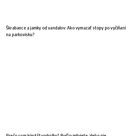
Škrabance a jamky od vandalov: Ako vymazať stopy po vyčíňaní
na parkovisku?
Prečo som kúpil štvorkolku? Buď ju milujete alebo nie