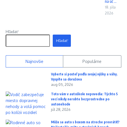
na úč ...
18. júla
2026
Hľadať
Hľadať
Najnovšie
Populárne
Vyberte si posteľ podľa svojej výšky a váhy.
Vyspíte sa doružova
aug 05, 2026
Toto vám v autoškole nepovedia: Týchto 5
vecí nikdy nerobte bezprostredne po
autonehode
júl 28, 2026
Môže sa auto s boxom na streche prevrátiť?