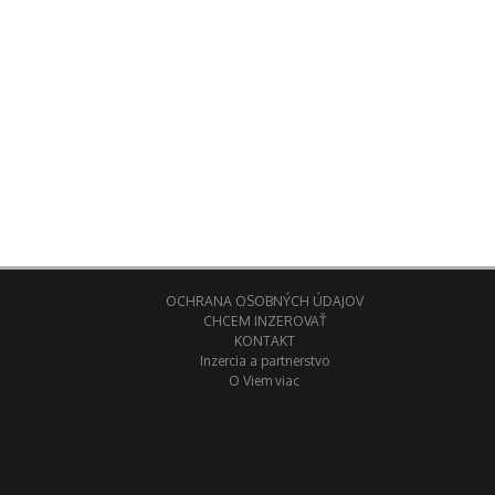
OCHRANA OSOBNÝCH ÚDAJOV
CHCEM INZEROVAŤ
KONTAKT
Inzercia a partnerstvo
O Viem viac