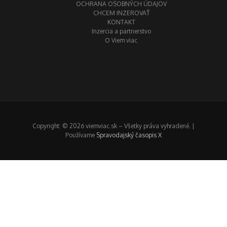
OCHRANA OSOBNÝCH ÚDAJOV
CHCEM INZEROVAŤ
KONTAKT
Inzercia a partnerstvo
O Viem viac
Copyright: © 2026 viemviac.sk – Všetky práva vyhradené. |
Používame
Spravodajský časopis X