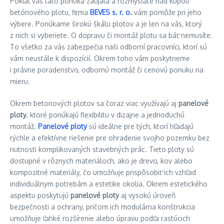
Pokiaľ vás táto ponuka zaujala a rozmýšľate nad kúpou
betónového plotu, firma
BEVES s. r. o.
vám pomôže pri jeho
výbere. Ponúkame širokú škálu plotov a je len na vás, ktorý
z nich si vyberiete. O dopravu či montáž plotu sa báť nemusíte.
To všetko za vás zabezpečia naši odborní pracovníci, ktorí sú
vám neustále k dispozícií. Okrem toho vám poskytneme
i právne poradenstvo, odbornú montáž či cenovú ponuku na
mieru.
Okrem betonových plotov sa čoraz viac využívajú aj
panelové
ploty
, ktoré ponúkajú flexibilitu v dizajne a jednoduchú
montáž.
Panelové ploty
sú ideálne pre tých, ktorí hľadajú
rýchle a efektívne riešenie pre ohradenie svojho pozemku bez
nutnosti komplikovaných stavebných prác. Tieto ploty sú
dostupné v rôznych materiáloch, ako je drevo, kov alebo
kompozitné materiály, čo umožňuje prispôsobiť ich vzhľad
individuálnym potrebám a estetike okolia. Okrem estetického
aspektu poskytujú
panelové ploty
aj vysokú úroveň
bezpečnosti a ochrany, pričom ich modulárna konštrukcia
umožňuje ľahké rozšírenie alebo úpravu podľa rastúcich