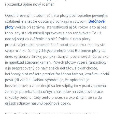
i pozemku úplne nový rozmer.
Oproti dreveným plotom sú tieto ploty pochopiteľne pevnejšie,
stabilnejšie a lepšie odolávajú vonkajším vplyvom.
Betónové
ploty
vydržia pri správnej starostlivosti aj 50 rokov, a to aj bez
toho, aby ste ich museli opravovať alebo renovovať. To už
naozaj stojí za zváženie, no nie? Pokiaľ si tieto ploty
predstavujete ako nepekné šedé oplotenia domu, mali by ste
svoju mienku čo najrýchlejšie prehodnotiť. Betónové ploty sa
dnes vyrábajú v širokej ponuke rôznych povrchových úprav ako
je napríklad štiepaný kameň. Povrch plotov vyzerá fantasticky
a je prepracovaný do najmenších detailov. Pokiaľ chcete,
betónový plot môžete pretrieť fasádnou farbou, ktorá mu dodá
pestrejší vzhľad. Ďalšou výhodou je, že oplotenie je
bezzákladové a zabetónujú sa len stĺpiky, čo v praxi znamená,
že nie je potreba dodatočných nákladov na výkopové práce
či kubíky betónu. Celý tento proces sa ukončí tým, že sa do
drážok stĺpikov nasunú betónové dosky.