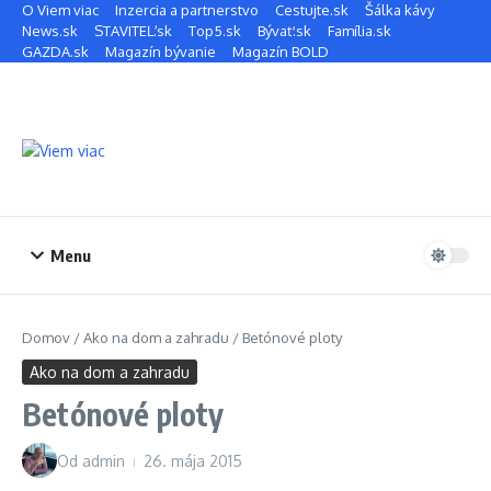
Preskočiť na obsah
O Viem viac
Inzercia a partnerstvo
Cestujte.sk
Šálka kávy
News.sk
STAVITEĽ.sk
Top5.sk
Bývať.sk
Família.sk
GAZDA.sk
Magazín bývanie
Magazín BOLD
Menu
Domov
/
Ako na dom a zahradu
/
Betónové ploty
Ako na dom a zahradu
Betónové ploty
Od
admin
26. mája 2015