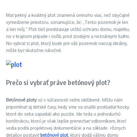
Mať pekný a kvalitný plot znamená omnoho viac, než obyčajné
vymedzenie priestoru, oznamujúce, že: „Tento pozemok je len
a len môj.“ Plot tiež predstavuje určitú ochranu domu, majetku,
no v krajnom prípade i osôb, pred zlodejmi a neznámymi ľuďmi.
No vybrať si plot, ktorý bude pre váš pozemok naozaj ideálny,
môže byť skutočne náročné.
Prečo si vybrať práve betónový plot?
Betónové ploty
sú v súčasnosti veľmi obľúbené. Môžu nám
pripomínať aj detské časy, kedy sme sa snažili poskladať kocky,
ktoré do seba zapadali ako puzzle. Ide teda o jednoduchú
konštrukciu, ktorú je však lepšie prenechať odborníkom, ktorí
vedia podľa projektovej dokumentácie a na základe rôznych
detailov postaviť
betónový plot
, ktorý dodá vášmu domu