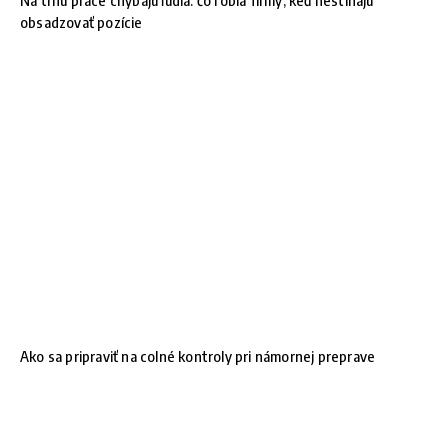
Na trhu práce chýbajú ľudia: čo robia firmy, keď nestíhajú
obsadzovať pozície
Ako sa pripraviť na colné kontroly pri námornej preprave