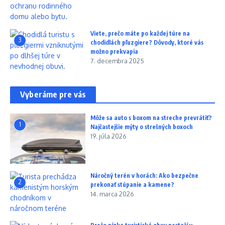
Viete, prečo máte po každej túre na
3
chodidlách pľuzgiere? Dôvody, ktoré vás
možno prekvapia
7. decembra 2025
Vyberáme pre vás
Môže sa auto s boxom na streche prevrátiť?
1
Najčastejšie mýty o strešných boxoch
19. júla 2026
Náročný terén v horách: Ako bezpečne
2
prekonať stúpanie a kamene?
14. marca 2026