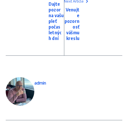
Next Article
Dajte
pozor
Venujt
na vašu
e
pleť
pozorn
počas
osť
letnýc
vášmu
h dní
kreslu
admin