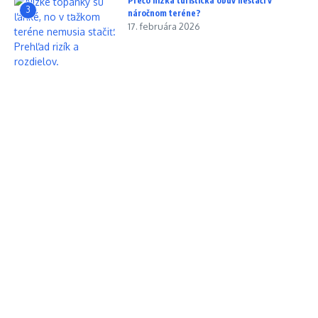
Prečo nízka turistická obuv nestačí v
3
náročnom teréne?
17. februára 2026