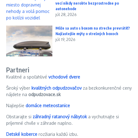
vecí nikdy nerobte bezprostredne po
autonehode
júl 28, 2026
Môže sa auto s boxom na streche prevrátiť?
Najčastejšie mýty o strešných boxoch
júl 19, 2026
Partneri
Kvalitné a spoľahlivé
vchodové dvere
Široký výber
kvalitných odpudzovačov
za bezkonkurenčné ceny
nájdete na
odpudzovace.sk
Najlepšie
domáce meteostanice
Obstarajte si
záhradný ratanový nábytok
a vychutnajte si
príjemné chvíle v záhrade naplno.
Detské koberce
rozžiaria každú izbu.