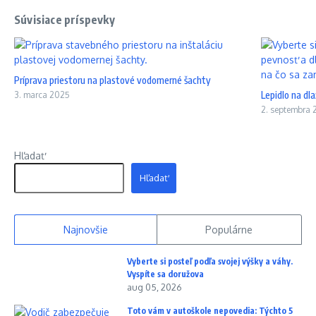
Súvisiace príspevky
Príprava priestoru na plastové vodomerné šachty
Lepidlo na dla
3. marca 2025
2. septembra 
Hľadať
Hľadať
Najnovšie
Populárne
Vyberte si posteľ podľa svojej výšky a váhy.
Vyspíte sa doružova
aug 05, 2026
Toto vám v autoškole nepovedia: Týchto 5