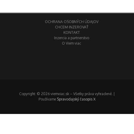
OCHRANA OSOBNÝCH ÚDAJOV
CHCEM INZEROVAŤ
KONTAKT
Inzercia a partnerstvo
O Viem viac
Copyright: © 2026 viemviac.sk – Všetky práva vyhradené. |
Používame
Spravodajský časopis X