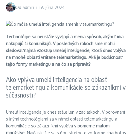
Od
admin
19. júna 2024
Technológie sa neustále vyvíjajú a menia spôsob, akým ľudia
nakupujú či komunikujú. V posledných rokoch sme mohli
sledovať najmä vzostup umelej inteligencie, ktorá dnes vplýva
na mnohé oblasti vrátane telemarketingu. Aká je budúcnosť
tejto formy marketingu a na čo sa pripraviť?
Ako vplýva umelá inteligencia na oblasť
telemarketingu a komunikácie so zákazníkmi v
súčasnosti?
Umelá inteligencia je dnes stále len v začiatkoch. V porovnaní
s inými technológiami sa v rámci oblasti telemarketingu a
komunikácie so zákazníkmi využíva
v pomerne malom
množstve
. Najčastejšie sa s ňou stretnete vo forme chatbotov,