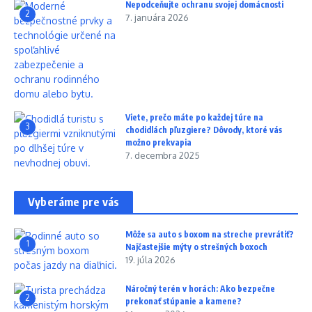
Nepodceňujte ochranu svojej domácnosti
2
7. januára 2026
Viete, prečo máte po každej túre na
3
chodidlách pľuzgiere? Dôvody, ktoré vás
možno prekvapia
7. decembra 2025
Vyberáme pre vás
Môže sa auto s boxom na streche prevrátiť?
1
Najčastejšie mýty o strešných boxoch
19. júla 2026
Náročný terén v horách: Ako bezpečne
2
prekonať stúpanie a kamene?