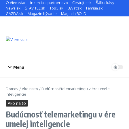
Preskočiť na obsah
O Viem viac
Inzercia a partnerstvo
Cestujte.sk
Šálka kávy
News.sk
STAVITEĽ.sk
Top5.sk
Bývať.sk
Família.sk
GAZDA.sk
Magazín bývanie
Magazín BOLD
Menu
Domov
/
Ako na to
/
Budúcnosť telemarketingu v ére umelej
inteligencie
Ako na to
Budúcnosť telemarketingu v ére
umelej inteligencie