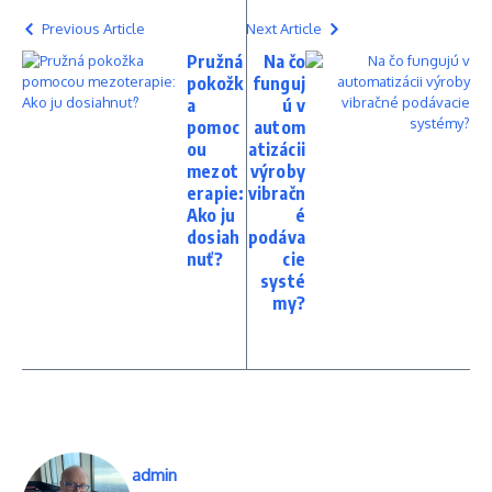
Previous Article
Next Article
Pružná
Na čo
pokožk
funguj
a
ú v
pomoc
autom
ou
atizácii
mezot
výroby
erapie:
vibračn
Ako ju
é
dosiah
podáva
nuť?
cie
systé
my?
admin