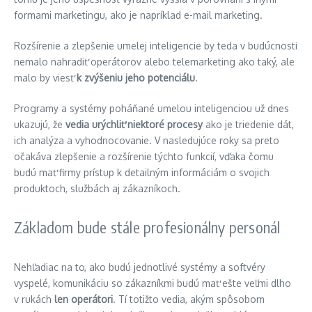
formami marketingu, ako je napríklad e-mail marketing.
Rozšírenie a zlepšenie umelej inteligencie by teda v budúcnosti
nemalo nahradiť operátorov alebo telemarketing ako taký, ale
malo by viesť
k zvýšeniu jeho potenciálu
.
Programy a systémy poháňané umelou inteligenciou už dnes
ukazujú, že
vedia urýchliť niektoré procesy
ako je triedenie dát,
ich analýza a vyhodnocovanie. V nasledujúce roky sa preto
očakáva zlepšenie a rozšírenie týchto funkcií, vďaka čomu
budú mať firmy prístup k detailným informáciám o svojich
produktoch, službách aj zákazníkoch.
Základom bude stále profesionálny personál
Nehľadiac na to, ako budú jednotlivé systémy a softvéry
vyspelé, komunikáciu so zákazníkmi budú mať ešte veľmi dlho
v rukách
len operátori
. Tí totižto vedia, akým spôsobom