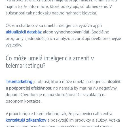
najmä to, že informácie, ktoré poskytujú, sú obmedzené. V
súčasnosti tak nedokážu naplno nahradiť človeka.
Okrem chatbotov sa umelá inteligencia využíva aj pri
aktualizácii databáz
alebo vyhodnocovaní dát
. Špeciálne
programy zjednodušujú ich analýzu a zaručujú oveľa presnejšie
výsledky.
Čo môže umelá inteligencia zmeniť v
telemarketingu?
Telemarketing
je oblasť, ktorú môže umelá inteligencia
doplniť
a podporiť jej efektívnosť
, no nemala by mať na ňu negatívny
dopad. Dôvodom je najmä skutočnosť, že si zakladá na
osobnom kontakte.
V praxi funguje telemarketing tak, že pracovníci call centra
kontaktujú zákazníkov
a poskytujú im produkty a služby. Vďaka
tomu je jeho úspešnosť výrazne vyššia v porovnaní s inými