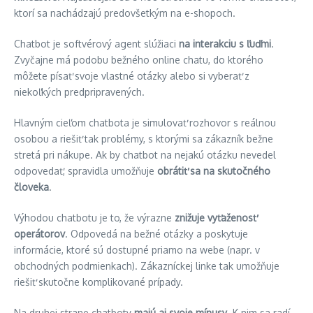
ktorí sa nachádzajú predovšetkým na e-shopoch.
Chatbot je softvérový agent slúžiaci
na interakciu s ľuďmi
.
Zvyčajne má podobu bežného online chatu, do ktorého
môžete písať svoje vlastné otázky alebo si vyberať z
niekoľkých predpripravených.
Hlavným cieľom chatbota je simulovať rozhovor s reálnou
osobou a riešiť tak problémy, s ktorými sa zákazník bežne
stretá pri nákupe. Ak by chatbot na nejakú otázku nevedel
odpovedať, spravidla umožňuje
obrátiť sa na skutočného
človeka
.
Výhodou chatbotu je to, že výrazne
znižuje vyťaženosť
operátorov
. Odpovedá na bežné otázky a poskytuje
informácie, ktoré sú dostupné priamo na webe (napr. v
obchodných podmienkach). Zákazníckej linke tak umožňuje
riešiť skutočne komplikované prípady.
Na druhej strane chatboty
majú aj svoje mínusy
. K nim sa radí