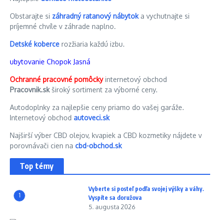
Obstarajte si
záhradný ratanový nábytok
a vychutnajte si
príjemné chvíle v záhrade naplno.
Detské koberce
rozžiaria každú izbu.
ubytovanie Chopok Jasná
Ochranné pracovné pomôcky
internetový obchod
Pracovnik.sk
široký sortiment za výborné ceny.
Autodoplnky za najlepšie ceny priamo do vašej garáže.
Internetový obchod
autoveci.sk
Najširší výber CBD olejov, kvapiek a CBD kozmetiky nájdete v
porovnávači cien na
cbd-obchod.sk
Top témy
Vyberte si posteľ podľa svojej výšky a váhy.
1
Vyspíte sa doružova
5. augusta 2026