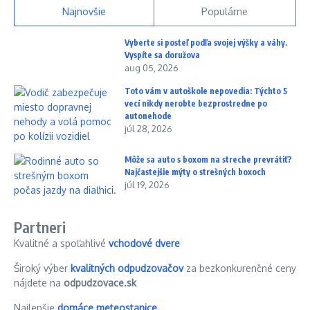
Najnovšie
Populárne
Vyberte si posteľ podľa svojej výšky a váhy.
Vyspíte sa doružova
aug 05, 2026
Toto vám v autoškole nepovedia: Týchto 5
vecí nikdy nerobte bezprostredne po
autonehode
júl 28, 2026
Môže sa auto s boxom na streche prevrátiť?
Najčastejšie mýty o strešných boxoch
júl 19, 2026
Partneri
Kvalitné a spoľahlivé
vchodové dvere
Široký výber
kvalitných odpudzovačov
za bezkonkurenčné ceny
nájdete na
odpudzovace.sk
Najlepšie
domáce meteostanice