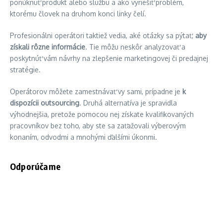
ponúknuť produkt alebo službu a ako vyriešiť problém,
ktorému človek na druhom konci linky čelí.
Profesionálni operátori taktiež vedia, aké otázky sa pýtať,
aby
získali rôzne informácie
. Tie môžu neskôr analyzovať a
poskytnúť vám návrhy na zlepšenie marketingovej či predajnej
stratégie.
Operátorov môžete zamestnávať vy sami, prípadne je
k
dispozícii outsourcing
. Druhá alternatíva je spravidla
výhodnejšia, pretože pomocou nej získate kvalifikovaných
pracovníkov bez toho, aby ste sa zaťažovali výberovým
konaním, odvodmi a mnohými ďalšími úkonmi.
Odporúčame