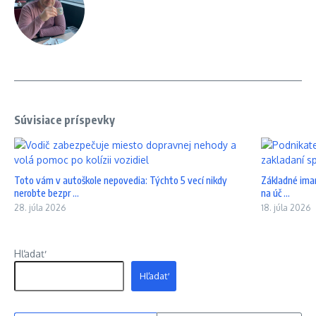
Súvisiace príspevky
Toto vám v autoškole nepovedia: Týchto 5 vecí nikdy
Základné iman
nerobte bezpr ...
na úč ...
28. júla 2026
18. júla 2026
Hľadať
Hľadať