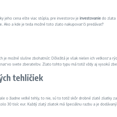
oky jeho cena ešte viac stúpla, pre investorov je
investovanie
do zlata 
ve. Ako a kde je teda možné toto zlato nakupovať či predávať?
 je možné slušne zbohatnúť. Dôležitá je však nielen ich veľkosť a rý
nať vo svete zberateľov. Zlato tohto typu má totiž vždy aj vysokú zbe
ých tehličiek
le o žiadne veľké tehly, to nie, sú to totiž skôr drobné zlaté zliatky 
o 30 tisíc eur. Každý zlatý zliatok má špeciálnu razbu a je dodávaný s