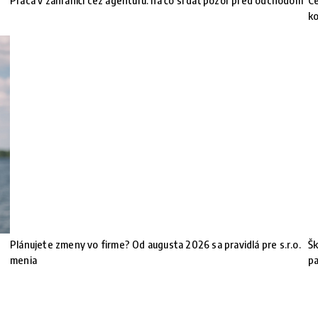
Práca v zahraničí cez agentúru: na čo si dať pozor pred odchodom
Ce
ko
Plánujete zmeny vo firme? Od augusta 2026 sa pravidlá pre s.r.o.
Šk
menia
pa