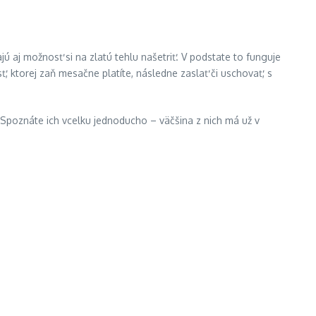
jú aj možnosť si na zlatú tehlu našetriť. V podstate to funguje
ktorej zaň mesačne platíte, následne zaslať či uschovať, s
Spoznáte ich vcelku jednoducho – väčšina z nich má už v