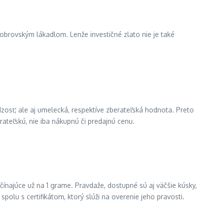
obrovským lákadlom. Lenže investičné zlato nie je také
dzosť, ale aj umelecká, respektíve zberateľská hodnota. Preto
rateľskú, nie iba nákupnú či predajnú cenu.
začínajúce už na 1 grame. Pravdaže, dostupné sú aj väčšie kúsky,
polu s certifikátom, ktorý slúži na overenie jeho pravosti.