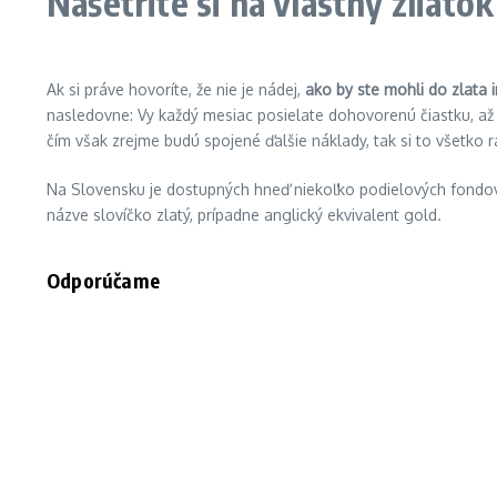
Našetrite si na vlastný zliatok
Ak si práve hovoríte, že nie je nádej,
ako by ste mohli do zlata 
nasledovne: Vy každý mesiac posielate dohovorenú čiastku, až
čím však zrejme budú spojené ďalšie náklady, tak si to všetko 
Na Slovensku je dostupných hneď niekoľko podielových fondov,
názve slovíčko zlatý, prípadne anglický ekvivalent gold.
Odporúčame