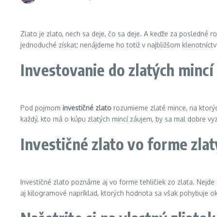
Zlato je zlato, nech sa deje, čo sa deje. A keďže za posledné r
jednoduché získať, nenájdeme ho totiž v najbližšom klenotníct
Investovanie do zlatých mincí
Pod pojmom
investičné zlato
rozumieme zlaté mince, na ktorých
každý, kto má o kúpu zlatých mincí záujem, by sa mal dobre vyz
Investičné zlato vo forme zlat
Investičné zlato poznáme aj vo forme tehličiek zo zlata. Nejde a
aj kilogramové napríklad, ktorých hodnota sa však pohybuje okol