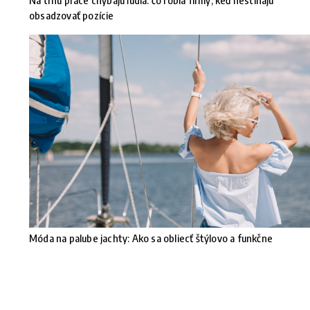
Na trhu práce chýbajú ľudia: čo robia firmy, keď nestíhajú
obsadzovať pozície
Móda na palube jachty: Ako sa obliecť štýlovo a funkčne