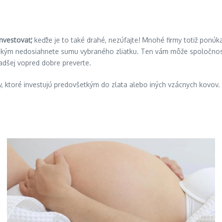
investovať,
keďže je to také drahé, nezúfajte! Mnohé firmy totiž ponúka
 kým nedosiahnete sumu vybraného zliatku. Ten vám môže spoločnosť, 
radšej vopred dobre preverte.
 ktoré investujú predovšetkým do zlata alebo iných vzácnych kovov. 