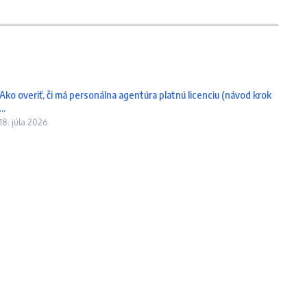
Ako overiť, či má personálna agentúra platnú licenciu (návod krok
...
18. júla 2026