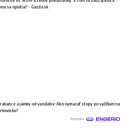
loročné vs. letné a zimné pneumatiky. V čom sa naozaj líšia a
mu sa oplatia? - Gazda.sk
rabance a jamky od vandalov: Ako vymazať stopy po vyčíňaní na
rkovisku?