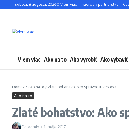
Preskočiť na obsah
sobota, 8 augusta, 2026
O Viem viac
Inzercia a partnerstvo
Ces
Viem viac
Ako na to
Ako vyrobiť
Ako vybaviť
Domov
/
Ako na to
/
Zlaté bohatstvo: Ako správne investovať…
Ako na to
Zlaté bohatstvo: Ako s
Od
admin
1. mája 2017