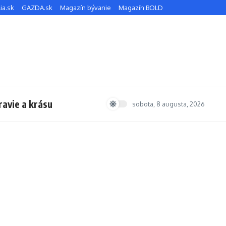
ia.sk
GAZDA.sk
Magazín bývanie
Magazín BOLD
ravie a krásu
sobota, 8 augusta, 2026