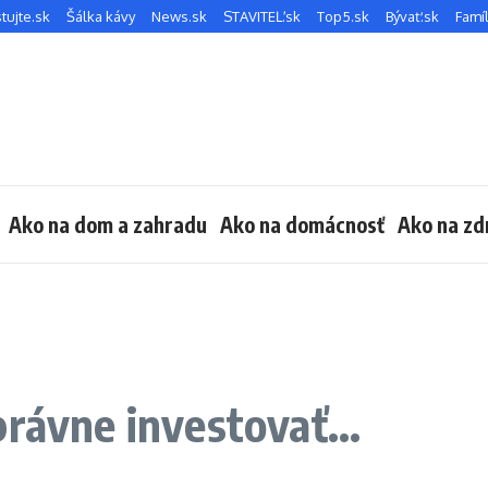
tujte.sk
Šálka kávy
News.sk
STAVITEĽ.sk
Top5.sk
Bývať.sk
Famíl
Ako na dom a zahradu
Ako na domácnosť
Ako na zd
právne investovať…