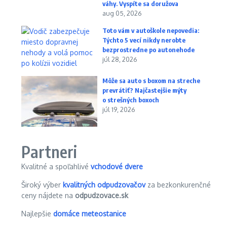
váhy. Vyspíte sa doružova
aug 05, 2026
Toto vám v autoškole nepovedia:
Týchto 5 vecí nikdy nerobte
bezprostredne po autonehode
júl 28, 2026
Môže sa auto s boxom na streche
prevrátiť? Najčastejšie mýty
o strešných boxoch
júl 19, 2026
Partneri
Kvalitné a spoľahlivé
vchodové dvere
Široký výber
kvalitných odpudzovačov
za bezkonkurenčné
ceny nájdete na
odpudzovace.sk
Najlepšie
domáce meteostanice