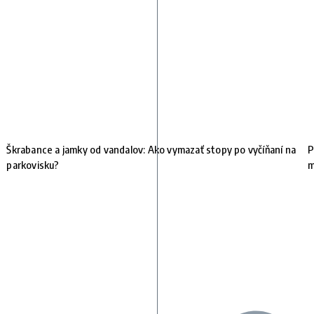
Škrabance a jamky od vandalov: Ako vymazať stopy po vyčíňaní na
P
parkovisku?
m