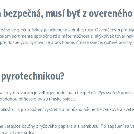
 bezpečná, musí byť z overeného
točne bezpečná. Nikdy ju nekupujte z druhej ruky. Osvedčeným preda
v celom sortimente spoločnosti a máte možnosť si akýkoľvek tovar na
ky pre dospelých, dymovnice a pochodne, rímske sviece, guľové bomby,
u pyrotechnikou?
s kvalitným tovarom je veľmi jednoduchá a bezpečná.
Pyroweb.sk
ponúka 
u obdobou ohňostrojov sú rímske sviece.
abilizátor a po zapálení vystrelia a ponúknu nádherné zvukové a sve
tne lietajúce balóny z ryžového papiera a z bambusu. Po zapálení sa
a aj v tvare srdca.