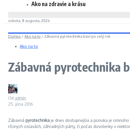
Ako na zdravie a krásu
sobota, 8 augusta, 2026
Domov
/
Ako na to
/
Zábavná pyrotechnika baví po celý rok
Ako na to
Zábavná pyrotechnika ba
Od
admin
25. júna 2016
Zábavná
pyrotechnika
je dnes dostupnejšia a ponuka je omnoho pe
rôznych oslavách, záhradných párty, či počas dovolenky v niekto