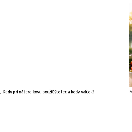
,
Kedy pri nátere kovu použiť štetec a kedy valček?
M