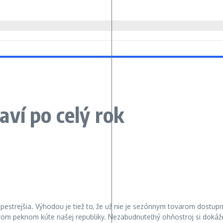
ví po celý rok
strejšia. Výhodou je tiež to, že už nie je sezónnym tovarom dostupný
rom peknom kúte našej republiky. Nezabudnuteľný ohňostroj si dokážet