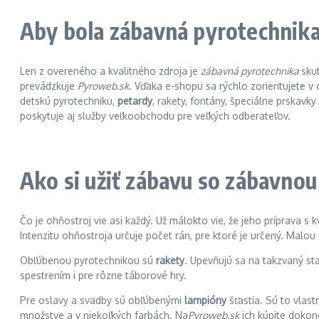
Aby bola zábavná pyrotechnika
Len z overeného a kvalitného zdroja je
zábavná pyrotechnika
sku
prevádzkuje
Pyroweb.sk
. Vďaka e-shopu sa rýchlo zorientujete 
detskú pyrotechniku,
petardy
, rakety, fontány, špeciálne prskav
poskytuje aj služby veľkoobchodu pre veľkých odberateľov.
Ako si užiť zábavu so zábavno
Čo je ohňostroj vie asi každý. Už málokto vie, že jeho príprava 
Intenzitu ohňostroja určuje počet rán, pre ktoré je určený. Malo
Obľúbenou pyrotechnikou sú
rakety
. Upevňujú sa na takzvaný st
spestrením i pre rôzne táborové hry.
Pre oslavy a svadby sú obľúbenými
lampióny
šťastia. Sú to vlas
množstve a v niekoľkých farbách. Na
Pyroweb.sk
ich kúpite dokonc