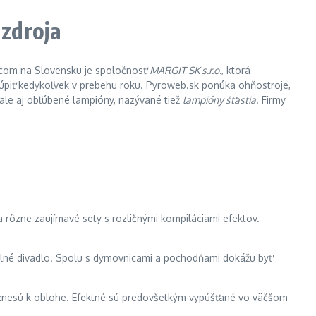
 zdroja
jcom na Slovensku je spoločnosť
MARGIT SK s.r.o.
, ktorá
kúpiť kedykoľvek v prebehu roku. Pyroweb.sk ponúka ohňostroje,
 ale aj obľúbené lampióny, nazývané tiež
lampióny šťastia
. Firmy
rôzne zaujímavé sety s rozličnými kompiláciami efektov.
telné divadlo. Spolu s dymovnicami a pochodňami dokážu byť
 vznesú k oblohe. Efektné sú predovšetkým vypúšťané vo väčšom