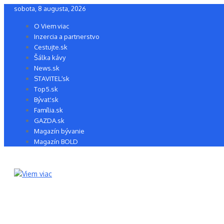
Preskočiť
sobota, 8 augusta, 2026
na
O Viem viac
obsah
Inzercia a partnerstvo
Cestujte.sk
Šálka kávy
News.sk
STAVITEĽ.sk
Top5.sk
Bývať.sk
Família.sk
GAZDA.sk
Magazín bývanie
Magazín BOLD