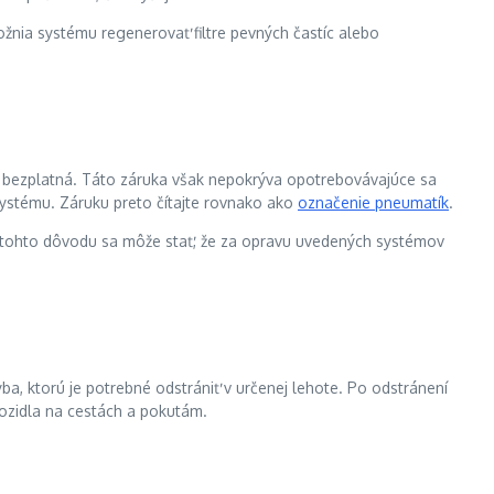
ožnia systému regenerovať filtre pevných častíc alebo
de bezplatná. Táto záruka však nepokrýva opotrebovávajúce sa
systému. Záruku preto čítajte rovnako ako
označenie pneumatík
.
 Z tohto dôvodu sa môže stať, že za opravu uvedených systémov
ba, ktorú je potrebné odstrániť v určenej lehote. Po odstránení
ozidla na cestách a pokutám.