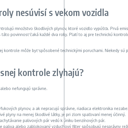
oly nesúvisí s vekom vozidla
ontrolujú množstvo škodlivých plynov, ktoré vozidlo vypúšťa. Prvá e
táto povinnosť čaká každé dva roky. Platí to aj pre technickú kontrol
isnej kontrole môže byť spôsobené technickými poruchami. Niekedy sú
isnej kontrole zlyhajú?
 alebo nefungujú správne.
fukových plynov, a ak nepracujú správne, riadiaca elektronika nezabe
é plyny na menej škodlivé látky, je pri zlom spaľovaní menej účinný.
chytávanie palivových pár vedú k úniku benzínových pár.
 paliva alebo zablokovaný vzduchový filter spôsobujú nesprávny reži