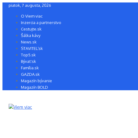
Preskočiť
piatok, 7 augusta, 2026
na
O Viem viac
obsah
Inzercia a partnerstvo
Cestujte.sk
Šálka kávy
News.sk
STAVITEĽ.sk
Top5.sk
Bývať.sk
Família.sk
GAZDA.sk
Magazín bývanie
Magazín BOLD