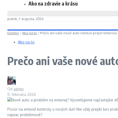
Ako na zdravie a krásu
piatok, 7 augusta, 2026
Domov
/
Ako na to
/
Prečo ani vaše nové auto nemusí prejsť emisno
Ako na to
Prečo ani vaše nové au
Od
admin
11. februára 2026
Pozor na emisné kontroly u nových áut! Nie vždy prejdú bez pro
najviac problémové?