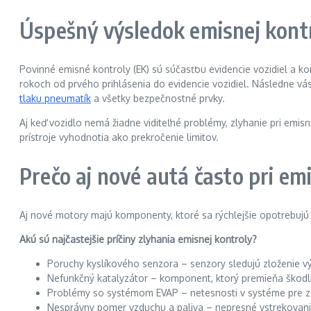
Úspešný výsledok emisnej kontr
Povinné emisné kontroly (EK) sú súčasťou evidencie vozidiel a k
rokoch od prvého prihlásenia do evidencie vozidiel. Následne vás 
tlaku pneumatík
a všetky bezpečnostné prvky.
Aj keď vozidlo nemá žiadne viditeľné problémy, zlyhanie pri em
prístroje vyhodnotia ako prekročenie limitov.
Prečo aj nové autá často pri em
Aj nové motory majú komponenty, ktoré sa rýchlejšie opotrebujú
Akú sú najčastejšie príčiny zlyhania emisnej kontroly?
Poruchy kyslíkového senzora – senzory sledujú zloženie vý
Nefunkčný katalyzátor – komponent, ktorý premieňa škodliv
Problémy so systémom EVAP – netesnosti v systéme pre za
Nesprávny pomer vzduchu a paliva – nepresné vstrekovanie