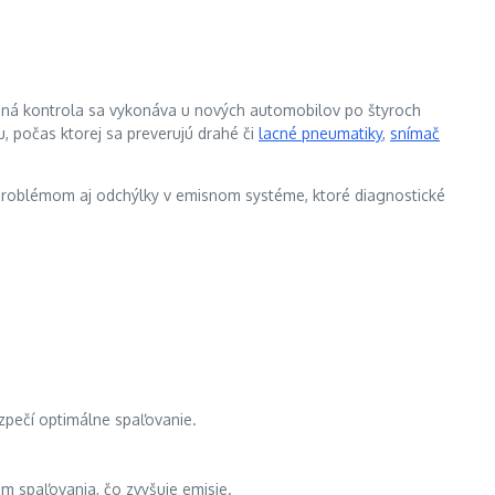
misná kontrola sa vykonáva u nových automobilov po štyroch
u, počas ktorej sa preverujú drahé či
lacné pneumatiky
,
snímač
 problémom aj odchýlky v emisnom systéme, ktoré diagnostické
zpečí optimálne spaľovanie.
m spaľovania, čo zvyšuje emisie.