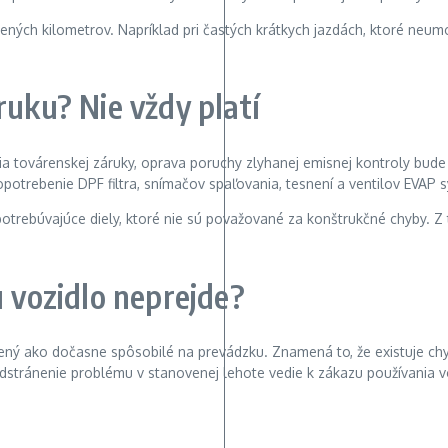
ených kilometrov. Napríklad pri častých krátkych jazdách, ktoré neum
ruku? Nie vždy platí
bia továrenskej záruky, oprava poruchy zlyhanej emisnej kontroly bu
otrebenie DPF filtra, snímačov spaľovania, tesnení a ventilov EVAP 
opotrebúvajúce diely, ktoré nie sú považované za konštrukčné chyby.
u vozidlo neprejde?
čený ako dočasne spôsobilé na prevádzku. Znamená to, že existuje chy
stránenie problému v stanovenej lehote vedie k zákazu používania v