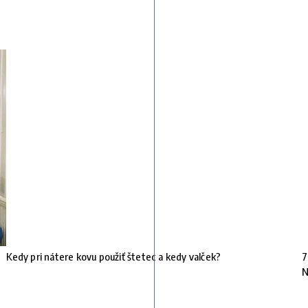
Kedy pri nátere kovu použiť štetec a kedy valček?
7
N