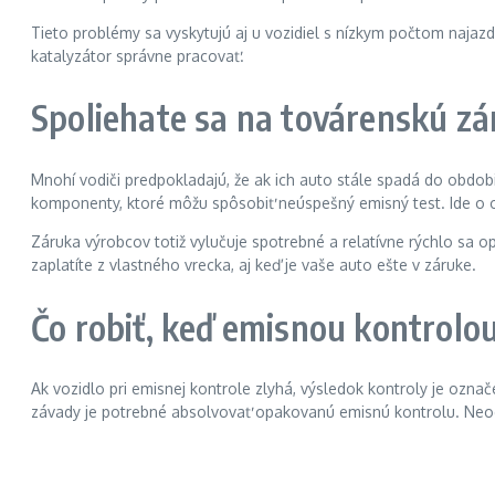
Tieto problémy sa vyskytujú aj u vozidiel s nízkym počtom najazd
katalyzátor správne pracovať.
Spoliehate sa na továrenskú zá
Mnohí vodiči predpokladajú, že ak ich auto stále spadá do obdo
komponenty, ktoré môžu spôsobiť neúspešný emisný test. Ide o op
Záruka výrobcov totiž vylučuje spotrebné a relatívne rýchlo sa 
zaplatíte z vlastného vrecka, aj keď je vaše auto ešte v záruke.
Čo robiť, keď emisnou kontrolo
Ak vozidlo pri emisnej kontrole zlyhá, výsledok kontroly je ozna
závady je potrebné absolvovať opakovanú emisnú kontrolu. Neod