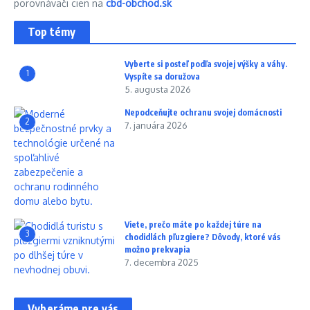
porovnávači cien na
cbd-obchod.sk
Top témy
Vyberte si posteľ podľa svojej výšky a váhy.
1
Vyspíte sa doružova
5. augusta 2026
Nepodceňujte ochranu svojej domácnosti
2
7. januára 2026
Viete, prečo máte po každej túre na
3
chodidlách pľuzgiere? Dôvody, ktoré vás
možno prekvapia
7. decembra 2025
Vyberáme pre vás