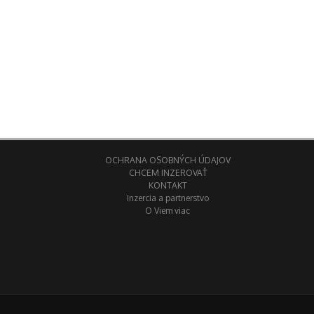
OCHRANA OSOBNÝCH ÚDAJOV
CHCEM INZEROVAŤ
KONTAKT
Inzercia a partnerstvo
O Viem viac