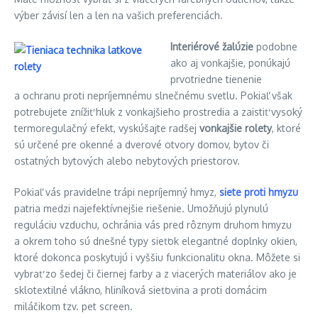
výber závisí len a len na vašich preferenciách.
Interiérové žalúzie
podobne
ako aj vonkajšie, ponúkajú
prvotriedne tienenie
a ochranu proti nepríjemnému slnečnému svetlu. Pokiaľ však
potrebujete znížiť hluk z vonkajšieho prostredia a zaistiť vysoký
termoregulačný efekt, vyskúšajte radšej
vonkajšie rolety
, ktoré
sú určené pre okenné a dverové otvory domov, bytov či
ostatných bytových alebo nebytových priestorov.
Pokiaľ vás pravidelne trápi nepríjemný hmyz,
siete proti hmyzu
patria medzi najefektívnejšie riešenie. Umožňujú plynulú
reguláciu vzduchu, ochránia vás pred rôznym druhom hmyzu
a okrem toho sú dnešné typy sieťok elegantné doplnky okien,
ktoré dokonca poskytujú i vyššiu funkcionalitu okna. Môžete si
vybrať zo šedej či čiernej farby a z viacerých materiálov ako je
sklotextilné vlákno, hliníková sieťovina a proti domácim
miláčikom tzv. pet screen.