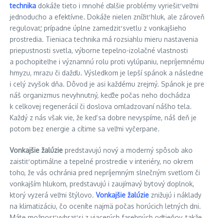
technika
dokáže tieto i mnohé ďalšie problémy vyriešiť veľmi
jednoducho a efektívne. Dokáže nielen znížiť hluk, ale zároveň
regulovať, prípadne úplne zamedziť svetlu z vonkajšieho
prostredia. Tieniaca technika má rozsiahlu mieru nastavenia
priepustnosti svetla, výborne tepelno-izolačné vlastnosti
a pochopiteľne i významnú rolu proti vylúpaniu, nepríjemnému
hmyzu, mrazu či dažďu. Výsledkom je lepší spánok a následne
i celý zvyšok dňa. Dôvod je asi každému zrejmý. Spánok je pre
náš organizmus nevyhnutný, keďže počas neho dochádza
k celkovej regenerácií či doslova omladzovaní nášho tela.
Každý z nás však vie, že keď sa dobre nevyspíme, náš deň je
potom bez energie a cítime sa veľmi vyčerpane.
Vonkajšie žalúzie
predstavujú nový a moderný spôsob ako
zaistiť optimálne a tepelné prostredie v interiéry, no okrem
toho, že vás ochránia pred nepríjemným slnečným svetlom či
vonkajším hlukom, predstavujú i zaujímavý bytový doplnok,
ktorý vyzerá veľmi štýlovo.
Vonkajšie žalúzie
znižujú i náklady
na klimatizáciu, čo oceníte najmä počas horúcich letných dni.
Máte možnosť vybrať si z viacerých farebných odtieňov, takže