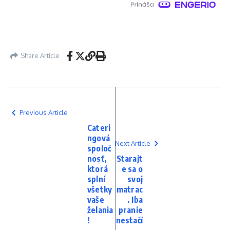
Share Article
Previous Article
Cateri
ngová
Next Article
spoloč
nosť,
Starajt
ktorá
e sa o
splní
svoj
všetky
matrac
vaše
. Iba
želania
pranie
!
nestačí