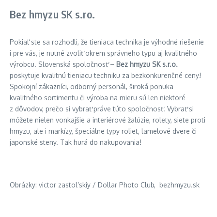
Bez hmyzu SK s.ro.
Pokiaľ ste sa rozhodli, že tieniaca technika je výhodné riešenie
i pre vás, je nutné zvoliť okrem správneho typu aj kvalitného
výrobcu. Slovenská spoločnosť –
Bez hmyzu SK s.r.o.
poskytuje kvalitnú tieniacu techniku za bezkonkurenčné ceny!
Spokojní zákazníci, odborný personál, široká ponuka
kvalitného sortimentu či výroba na mieru sú len niektoré
z dôvodov, prečo si vybrať práve túto spoločnosť. Vybrať si
môžete nielen vonkajšie a interiérové žalúzie, rolety, siete proti
hmyzu, ale i markízy, špeciálne typy roliet, lamelové dvere či
japonské steny. Tak hurá do nakupovania!
Obrázky: victor zastol’skiy / Dollar Photo Club, bezhmyzu.sk