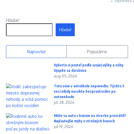
2. septembra 
Hľadať
Hľadať
Najnovšie
Populárne
Vyberte si posteľ podľa svojej výšky a váhy.
Vyspíte sa doružova
aug 05, 2026
Toto vám v autoškole nepovedia: Týchto 5
vecí nikdy nerobte bezprostredne po
autonehode
júl 28, 2026
Môže sa auto s boxom na streche prevrátiť?
Najčastejšie mýty o strešných boxoch
júl 19, 2026