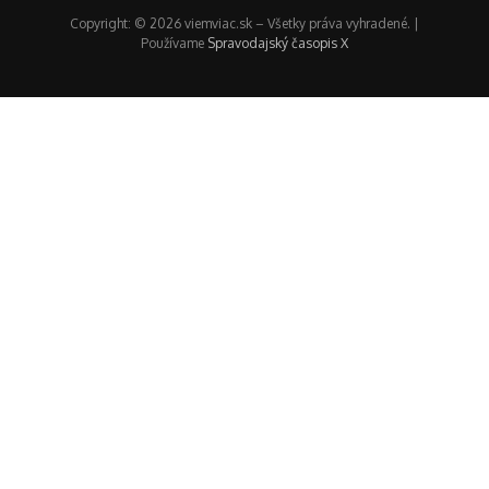
Copyright: © 2026 viemviac.sk – Všetky práva vyhradené. |
Používame
Spravodajský časopis X