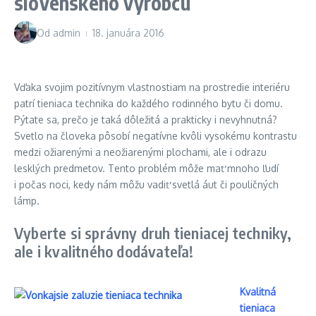
slovenského výrobcu
Od
admin
18. januára 2016
Vďaka svojim pozitívnym vlastnostiam na prostredie interiéru
patrí tieniaca technika do každého rodinného bytu či domu.
Pýtate sa, prečo je taká dôležitá a prakticky i nevyhnutná?
Svetlo na človeka pôsobí negatívne kvôli vysokému kontrastu
medzi ožiarenými a neožiarenými plochami, ale i odrazu
lesklých predmetov. Tento problém môže mať mnoho ľudí
i počas noci, kedy nám môžu vadiť svetlá áut či pouličných
lámp.
Vyberte si správny druh tieniacej techniky,
ale i kvalitného dodávateľa!
Kvalitná
tieniaca