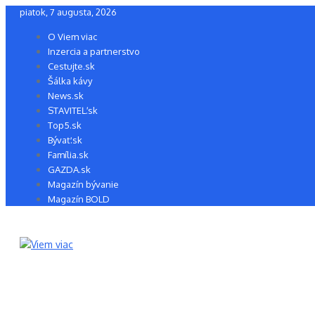
Preskočiť
piatok, 7 augusta, 2026
na
O Viem viac
obsah
Inzercia a partnerstvo
Cestujte.sk
Šálka kávy
News.sk
STAVITEĽ.sk
Top5.sk
Bývať.sk
Família.sk
GAZDA.sk
Magazín bývanie
Magazín BOLD