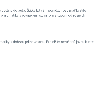
 poťahy do auta. Štítky EU vám pomôžu rozoznať kvalitu
jte pneumatiky s rovnakým rozmerom a typom od rôznych
eumatiky s dobrou priľnavosťou. Pre ničím nerušenú jazdu kúpte