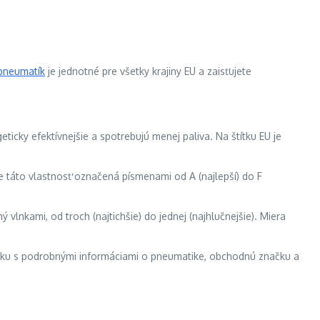
pneumatík
je jednotné pre všetky krajiny EU a zaisťujete
icky efektívnejšie a spotrebujú menej paliva. Na štítku EU je
je táto vlastnosť označená písmenami od A (najlepší) do F
vlnkami, od troch (najtichšie) do jednej (najhlučnejšie). Miera
nku s podrobnými informáciami o pneumatike, obchodnú značku a