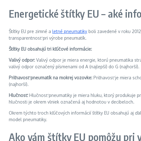
Energetické štítky EU – aké in
Štítky EU pre zimné a
letné pneumatiky
boli zavedené v roku 201
transparentnosť pri výrobe pneumatík.
Štítky EU obsahujú tri kľúčové informácie:
Valivý odpor:
Valivý odpor je miera energie, ktorú pneumatika strá
valivý odpor označený písmenami od A (najlepší) do G (najhorší).
Priľnavosť pneumatík na mokrej vozovke:
Priľnavosť je miera sch
(najhorší).
Hlučnosť:
Hlučnosť pneumatiky je miera hluku, ktorý produkuje pne
hlučnosti je okrem vlniek označená aj hodnotou v decibeloch.
Okrem týchto troch kľúčových informácií štítky EU obsahujú aj ďa
model pneumatiky.
Ako vám štítky EU pomôžu pri 