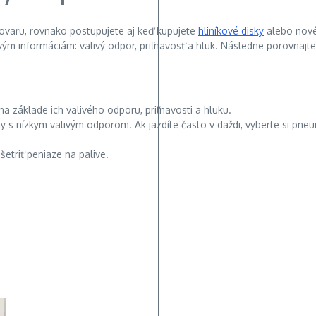
tovaru, rovnako postupujete aj keď kupujete
hliníkové disky
alebo nové
ým informáciám: valivý odpor, priľnavosť a hluk. Následne porovna
 základe ich valivého odporu, priľnavosti a hluku.
iky s nízkym valivým odporom. Ak jazdíte často v daždi, vyberte si pn
triť peniaze na palive.