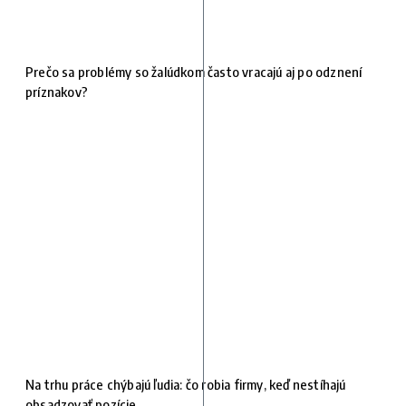
Prečo sa problémy so žalúdkom často vracajú aj po odznení
príznakov?
Na trhu práce chýbajú ľudia: čo robia firmy, keď nestíhajú
obsadzovať pozície