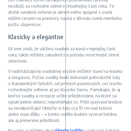
nezáleží, sa rozhodne oženiť v chladnejšej časti roka. To
druhé uvedené riešenie je okrem iného spojené s oveľa
nižšími cenami na priestory, najmä z dôvodu oveľa menšieho
počtu záujemcov.
Klasicky a elegantne
Už sme zistili, že väčšina svadieb sa koná v teplejšej časti
roka, takže môžete zabudnúť na potrebu nosiť hrubé zimné
oblečenie.
V nadchádzajúcej svadobnej sezóne môžete staviť na klasiku
a eleganciu. Počas svadby budú dokonalé jednoduché šaty
v štandardných farbách: od jemných pastelových, cez trochu
rozhodnejšie odtiene až po klasickú čiernu. Pamätajte, že aj
keď sú svadby a recepcie určite príležitosťami, na ktoré sa
oplatí pekne obliecť, nepreháňajte to. Príliš vyzývavé kreácie
sa neodporúčajú! Oblečte si šaty cca 10 cm nad kolená
alebo maxi dĺžku – v tomto outfite budete vyzerať módne,
ale aj primerane príležitosti.
Na nohy si môžete obuť
dámske lodičky
v ladiacich farbách.