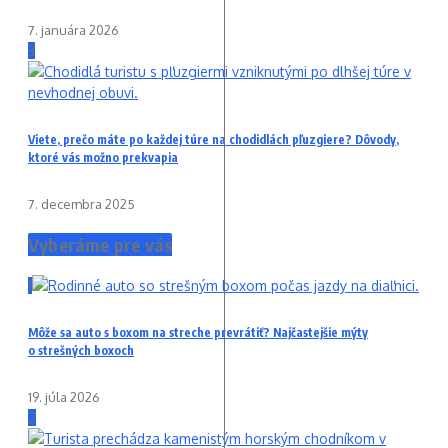
7. januára 2026
3
Viete, prečo máte po každej túre na chodidlách pľuzgiere? Dôvody,
ktoré vás možno prekvapia
7. decembra 2025
Vyberáme pre vás
1
Môže sa auto s boxom na streche prevrátiť? Najčastejšie mýty
o strešných boxoch
19. júla 2026
2