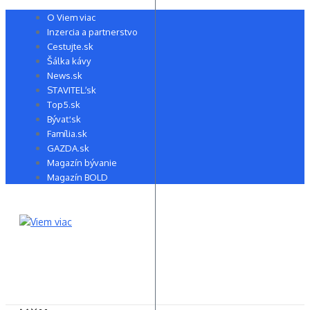
Preskočiť
O Viem viac
na
Inzercia a partnerstvo
obsah
Cestujte.sk
Šálka kávy
News.sk
STAVITEĽ.sk
Top5.sk
Bývať.sk
Família.sk
GAZDA.sk
Magazín bývanie
Magazín BOLD