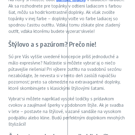
Ak sa rozhodnete pre topánky v odtieni ladiacom s farbou
šiat, môžu sa hodiť kontrastné doplnky. Ak však zvolíte
topánky v inej farbe – doplnky voľte vo farbe ladiacej so
spodnou časťou outfitu. Vďaka tomu získate plne zladený
outfit, vďaka ktorému budete vyzerať skvele!
Štýlovo a s pazúrom? Prečo nie!
Sú pre Vás vyššie uvedené koncepcie príliš jednoduché a
málo expresívne? Našťastie si môžete vybrať aj o niečo
pútavejšie riešenia! Pri výbere outfitu na svadobnú sezónu
nezabúdajte, že nevesta si v tento deň zaslúži najväčšiu
pozornosť, preto sa obmedzte na extravagantné doplnky,
ktoré skombinujete s klasickými štýlovými šatami.
Vybrať si môžete napríklad vysoké lodičky s prídavkom
cvokov a zaujímavé šperky v podobnom štýle. Ak je svadba
v lete – postavte na štýlové, viazané sandále na vysokom
podpätku alebo kline. Budú perfektným doplnkom mnohých
štylizácií!