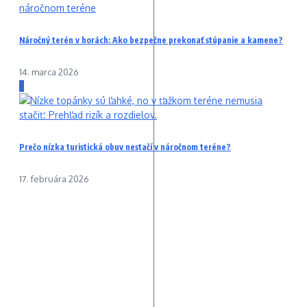
Náročný terén v horách: Ako bezpečne prekonať stúpanie a kamene?
14. marca 2026
3
Prečo nízka turistická obuv nestačí v náročnom teréne?
17. februára 2026