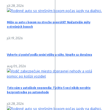
júl 28, 2026
Môže sa auto s boxom na streche prevrátiť? Najčastejšie mýty
o strešných boxoch
júl 19, 2026
Vyberte si posteľ podľa svojej výšky a váhy. Vyspíte sa doružova
aug 05, 2026
Toto vám v autoškole nepovedia: Týchto 5 vecí nikdy nerobte
bezprostredne po autonehode
júl 28, 2026