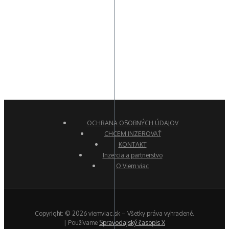
OCHRANA OSOBNÝCH ÚDAJOV
CHCEM INZEROVAŤ
KONTAKT
Inzercia a partnerstvo
O Viem viac
Copyright: © 2026 viemviac.sk – Všetky práva vyhradené.
| Používame
Spravodajský časopis X