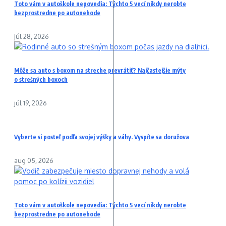
Toto vám v autoškole nepovedia: Týchto 5 vecí nikdy nerobte
bezprostredne po autonehode
júl 28, 2026
Môže sa auto s boxom na streche prevrátiť? Najčastejšie mýty
o strešných boxoch
júl 19, 2026
Vyberte si posteľ podľa svojej výšky a váhy. Vyspíte sa doružova
aug 05, 2026
Toto vám v autoškole nepovedia: Týchto 5 vecí nikdy nerobte
bezprostredne po autonehode