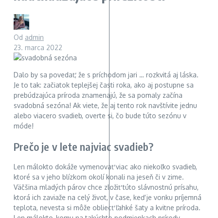
Od
admin
23. marca 2022
Dalo by sa povedať, že s príchodom jari … rozkvitá aj láska.
Je to tak: začiatok teplejšej časti roka, ako aj postupne sa
prebúdzajúca príroda znamenajú, že sa pomaly začína
svadobná sezóna! Ak viete, že aj tento rok navštívite jednu
alebo viacero svadieb, overte si, čo bude túto sezónu v
móde!
Prečo je v lete najviac svadieb?
Len málokto dokáže vymenovať viac ako niekoľko svadieb,
ktoré sa v jeho blízkom okolí konali na jeseň či v zime.
Väčšina mladých párov chce zložiť túto slávnostnú prísahu,
ktorá ich zaviaže na celý život, v čase, keď je vonku príjemná
teplota, nevesta si môže obliecť ľahké šaty a kvitne príroda.
Len málokto, komu na takýchto podmienkach prírody