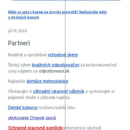
Môže sa auto s boxom na streche prevrátiť? Najčastejšie mýty
o strešných boxoch
júl 19, 2026
Partneri
Kvalitné a spoľahlivé
vchodové dvere
Široký výber
kvalitných odpudzovačov
za bezkonkurenčné
ceny nájdete na
odpudzovace.sk
Najlepšie
domáce meteostanice
Obstarajte si
záhradný ratanový nábytok
a vychutnajte si
príjemné chvíle v záhrade naplno.
Detské koberce
rozžiaria každú izbu.
ubytovanie Chopok Jasná
Ochranné pracovné pomôcky
internetový obchod