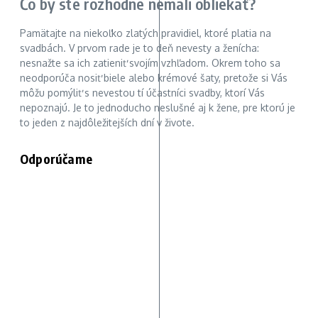
Čo by ste rozhodne nemali obliekať?
Pamätajte na niekoľko zlatých pravidiel, ktoré platia na
svadbách. V prvom rade je to deň nevesty a ženícha:
nesnažte sa ich zatieniť svojím vzhľadom. Okrem toho sa
neodporúča nosiť biele alebo krémové šaty, pretože si Vás
môžu pomýliť s nevestou tí účastníci svadby, ktorí Vás
nepoznajú. Je to jednoducho neslušné aj k žene, pre ktorú je
to jeden z najdôležitejších dní v živote.
Odporúčame