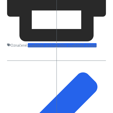
Označené:
svadobná sezóna
začína svadobná sezóna