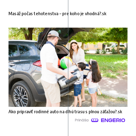
Masáž počas tehotenstva – pre koho je vhodná?.sk
Ako pripraviť rodinné auto na dlhú trasu s plnou záťažou?.sk