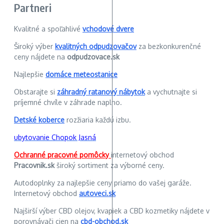
Partneri
Kvalitné a spoľahlivé
vchodové dvere
Široký výber
kvalitných odpudzovačov
za bezkonkurenčné
ceny nájdete na
odpudzovace.sk
Najlepšie
domáce meteostanice
Obstarajte si
záhradný ratanový nábytok
a vychutnajte si
príjemné chvíle v záhrade naplno.
Detské koberce
rozžiaria každú izbu.
ubytovanie Chopok Jasná
Ochranné pracovné pomôcky
internetový obchod
Pracovnik.sk
široký sortiment za výborné ceny.
Autodoplnky za najlepšie ceny priamo do vašej garáže.
Internetový obchod
autoveci.sk
Najširší výber CBD olejov, kvapiek a CBD kozmetiky nájdete v
porovnávači cien na
cbd-obchod.sk