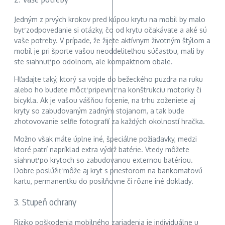
Jedným z prvých krokov pred kúpou krytu na mobil by malo
byť zodpovedanie si otázky, čo od krytu očakávate a aké sú
vaše potreby. V prípade, že žijete aktívnym životným štýlom a
mobil je pri športe vašou neoddeliteľnou súčasťou, mali by
ste siahnuť po odolnom, ale kompaktnom obale.
Hľadajte taký, ktorý sa vojde do bežeckého puzdra na ruku
alebo ho budete môcť pripevniť na konštrukciu motorky či
bicykla. Ak je vašou vášňou fotenie, na trhu zoženiete aj
kryty so zabudovaným zadným stojanom, a tak bude
zhotovovanie selfie fotografií za každých okolností hračka.
Možno však máte úplne iné, špeciálne požiadavky, medzi
ktoré patrí napríklad extra výdrž batérie. Vtedy môžete
siahnuť po krytoch so zabudovanou externou batériou.
Dobre poslúžiť môže aj kryt s priestorom na bankomatovú
kartu, permanentku do posilňovne či rôzne iné doklady.
3. Stupeň ochrany
Riziko poškodenia mobilného zariadenia je individuálne u