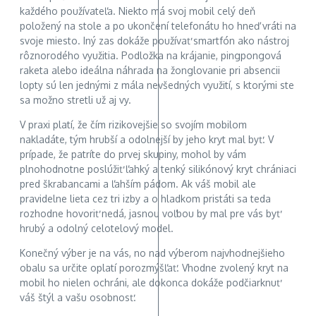
každého používateľa. Niekto má svoj mobil celý deň
položený na stole a po ukončení telefonátu ho hneď vráti na
svoje miesto. Iný zas dokáže používať smartfón ako nástroj
rôznorodého využitia. Podložka na krájanie, pingpongová
raketa alebo ideálna náhrada na žonglovanie pri absencii
lopty sú len jednými z mála nevšedných využití, s ktorými ste
sa možno stretli už aj vy.
V praxi platí, že čím rizikovejšie so svojím mobilom
nakladáte, tým hrubší a odolnejší by jeho kryt mal byť. V
prípade, že patríte do prvej skupiny, mohol by vám
plnohodnotne poslúžiť ľahký a tenký silikónový kryt chrániaci
pred škrabancami a ľahším pádom. Ak váš mobil ale
pravidelne lieta cez tri izby a o hladkom pristáti sa teda
rozhodne hovoriť nedá, jasnou voľbou by mal pre vás byť
hrubý a odolný celotelový model.
Konečný výber je na vás, no nad výberom najvhodnejšieho
obalu sa určite oplatí porozmýšľať. Vhodne zvolený kryt na
mobil ho nielen ochráni, ale dokonca dokáže podčiarknuť
váš štýl a vašu osobnosť.