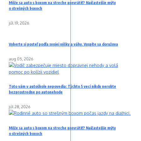
Môže sa auto s boxom na streche prevrátiť? Najčastejšie mýty
o strešných boxoch
júl 19, 2026
Vyberte si posteľ podľa svojej výšky a váhy. Vyspíte sa doružova
aug 05, 2026
Toto vám v autoškole nepovedia: Týchto 5 vecí nikdy nerobte
bezprostredne po autonehode
júl 28, 2026
Môže sa auto s boxom na streche prevrátiť? Najčastejšie mýty
o strešných boxoch