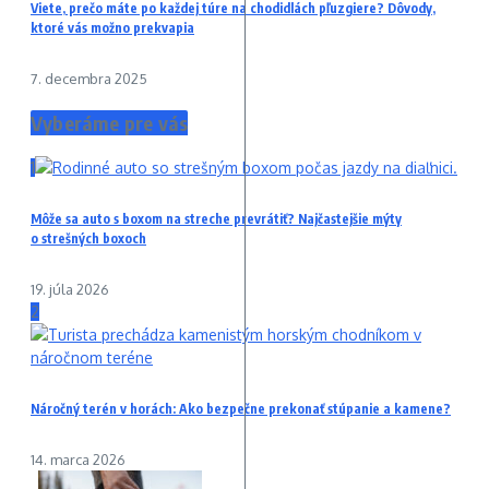
Viete, prečo máte po každej túre na chodidlách pľuzgiere? Dôvody,
ktoré vás možno prekvapia
7. decembra 2025
Vyberáme pre vás
1
Môže sa auto s boxom na streche prevrátiť? Najčastejšie mýty
o strešných boxoch
19. júla 2026
2
Náročný terén v horách: Ako bezpečne prekonať stúpanie a kamene?
14. marca 2026