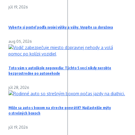
júl 19, 2026
Vyberte si posteľ podľa svojej výšky a váhy. Vyspíte sa doružova
aug 05, 2026
Toto vám v autoškole nepovedia: Týchto 5 vecí nikdy nerobte
bezprostredne po autonehode
júl 28, 2026
Môže sa auto s boxom na streche prevrátiť? Najčastejšie mýty
o strešných boxoch
júl 19, 2026