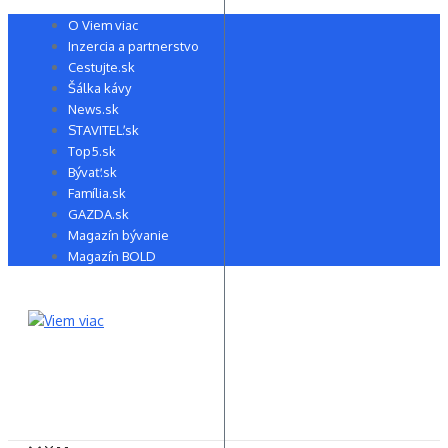
Preskočiť
O Viem viac
na
Inzercia a partnerstvo
obsah
Cestujte.sk
Šálka kávy
News.sk
STAVITEĽ.sk
Top5.sk
Bývať.sk
Família.sk
GAZDA.sk
Magazín bývanie
Magazín BOLD