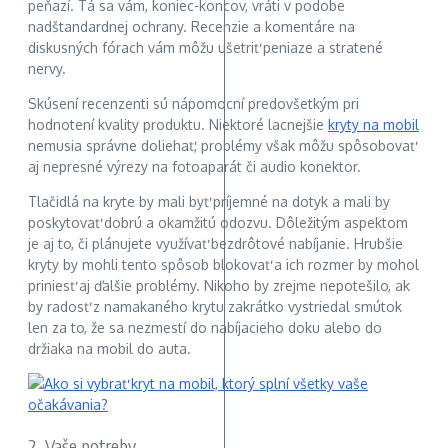
peňazí. Tá sa vám, koniec-koncov, vráti v podobe
nadštandardnej ochrany. Recenzie a komentáre na
diskusných fórach vám môžu ušetriť peniaze a stratené
nervy.
Skúsení recenzenti sú nápomocní predovšetkým pri
hodnotení kvality produktu. Niektoré lacnejšie
kryty na mobil
nemusia správne doliehať, problémy však môžu spôsobovať
aj nepresné výrezy na fotoaparát či audio konektor.
Tlačidlá na kryte by mali byť príjemné na dotyk a mali by
poskytovať dobrú a okamžitú odozvu. Dôležitým aspektom
je aj to, či plánujete využívať bezdrôtové nabíjanie. Hrubšie
kryty by mohli tento spôsob blokovať a ich rozmer by mohol
priniesť aj ďalšie problémy. Nikoho by zrejme nepotešilo, ak
by radosť z namakaného krytu zakrátko vystriedal smútok
len za to, že sa nezmestí do nabíjacieho doku alebo do
držiaka na mobil do auta.
2. Vaše potreby