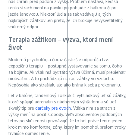
nás chráni pred pádom z výšky. Problém nastáva, keď sa
tento strach mení na paniku pri pohľade z balkóna či pri
jazde lanovkou. Niektorí ľudia sa tak vzdávajú aj tých
najkrajších zážitkov len preto, že ich blokuje nevysvetliteľný
vnútorný odpor.
Terapia zážitkom – výzva, ktorá mení
život
Moderná psychológia čoraz častejšie odporúča tzv.
expozičnú terapiu – postupné vystavovanie sa tomu, čoho
sa bojíme. Ak však má byť táto výzva účinná, musí prebiehať
motivačne. A tu prichádzajú na rad zážitky vo vzduchu.
Nepôsobia ako strašiak, ale ako brána k seba prekonaniu.
Let v balóne, tandemový zoskok či vyhliadkový let sú zážitky,
ktoré spájajú adrenalín s nádherným výhľadom a sú tiež
skvelý tip pre
darčeky pre dvoch
. Vďaka nim sa strach z
výšky mení na pocit slobody. Veľa absolventov podobných
letov po skúsenosti priznávajú, že to bol práve tento jeden
krok mimo komfortnej zóny, ktorý im pomohol prelomiť roky
trvajúce obmedzenie.