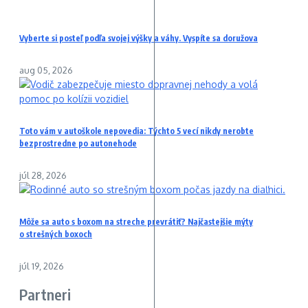
Vyberte si posteľ podľa svojej výšky a váhy. Vyspíte sa doružova
aug 05, 2026
Toto vám v autoškole nepovedia: Týchto 5 vecí nikdy nerobte
bezprostredne po autonehode
júl 28, 2026
Môže sa auto s boxom na streche prevrátiť? Najčastejšie mýty
o strešných boxoch
júl 19, 2026
Partneri