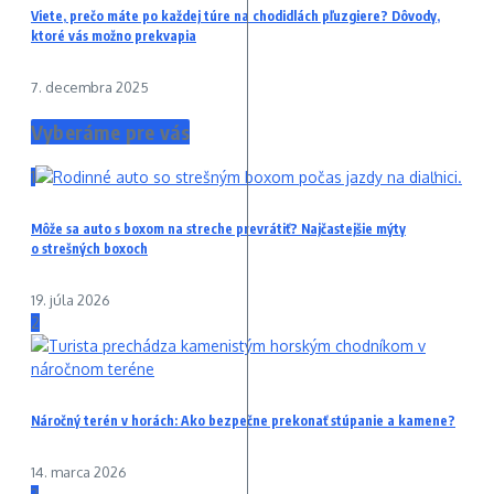
Viete, prečo máte po každej túre na chodidlách pľuzgiere? Dôvody,
ktoré vás možno prekvapia
7. decembra 2025
Vyberáme pre vás
1
Môže sa auto s boxom na streche prevrátiť? Najčastejšie mýty
o strešných boxoch
19. júla 2026
2
Náročný terén v horách: Ako bezpečne prekonať stúpanie a kamene?
14. marca 2026