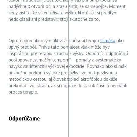
nadýchnuť, otvoriť oči a zrazu zistiť, že sa nebojíte. Moment,
kedy zistíte, že si len užívate výšku, ktorú ste si predtým
nedokázali ani predstaviť, stojí skutočne za to.
Oproti adrenalínovým aktivitám pôsobí tempo
slimáka
ako
úplný protipól. Práve táto pomalosť však môže byť
inšpiráciou pre terapiu strachu z výšky. Odborníci odporúčajú
postupovať „slimačím tempom“ – pomaly a systematicky
navyšovať intenzitu výškovej expozície. Rovnako ako slimák
bezpečne prekoná vysoké prekážky svojou trpezlivou a
metodickou cestou, aj človek trpiaci akrofóbiou dokáže
prekonať svoj strach, ak si dopraje dostatok času a neunáhli
proces terapie.
Odporúčame