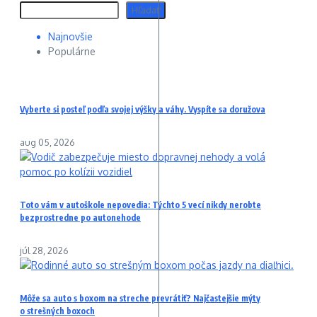
Hľadať
Najnovšie
Populárne
Vyberte si posteľ podľa svojej výšky a váhy. Vyspíte sa doružova
aug 05, 2026
Toto vám v autoškole nepovedia: Týchto 5 vecí nikdy nerobte
bezprostredne po autonehode
júl 28, 2026
Môže sa auto s boxom na streche prevrátiť? Najčastejšie mýty
o strešných boxoch