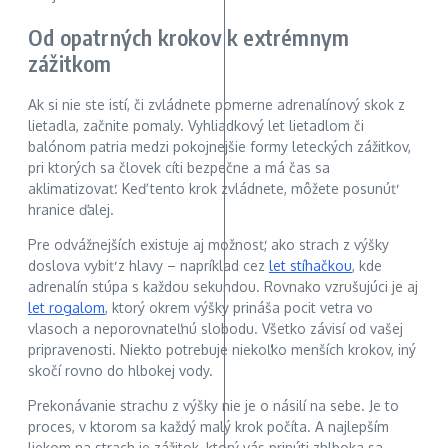
Od opatrných krokov k extrémnym
zážitkom
Ak si nie ste istí, či zvládnete pomerne adrenalínový skok z
lietadla, začnite pomaly. Vyhliadkový let lietadlom či
balónom patria medzi pokojnejšie formy leteckých zážitkov,
pri ktorých sa človek cíti bezpečne a má čas sa
aklimatizovať. Keď tento krok zvládnete, môžete posunúť
hranice ďalej.
Pre odvážnejších existuje aj možnosť, ako strach z výšky
doslova vybiť z hlavy – napríklad cez
let stíhačkou
, kde
adrenalín stúpa s každou sekundou. Rovnako vzrušujúci je aj
let rogalom
, ktorý okrem výšky prináša pocit vetra vo
vlasoch a neporovnateľnú slobodu. Všetko závisí od vašej
pripravenosti. Niekto potrebuje niekoľko menších krokov, iný
skočí rovno do hlbokej vody.
Prekonávanie strachu z výšky nie je o násilí na sebe. Je to
proces, v ktorom sa každý malý krok počíta. A najlepším
liekom na strach je zážitok, ktorý vás prinúti zhlboka sa