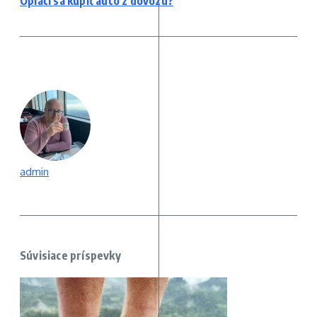
Oplatí sa kúpiť auto z dovozu?
admin
Súvisiace príspevky