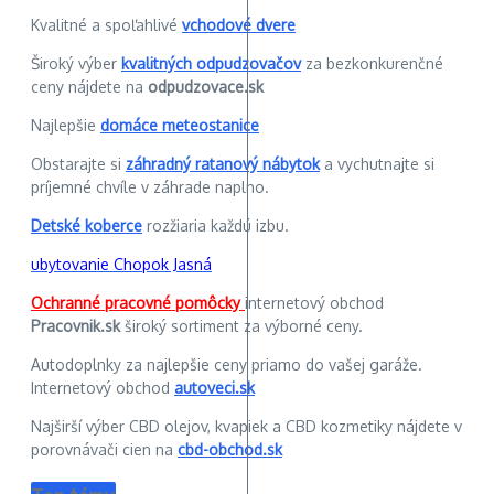
Kvalitné a spoľahlivé
vchodové dvere
Široký výber
kvalitných odpudzovačov
za bezkonkurenčné
ceny nájdete na
odpudzovace.sk
Najlepšie
domáce meteostanice
Obstarajte si
záhradný ratanový nábytok
a vychutnajte si
príjemné chvíle v záhrade naplno.
Detské koberce
rozžiaria každú izbu.
ubytovanie Chopok Jasná
Ochranné pracovné pomôcky
internetový obchod
Pracovnik.sk
široký sortiment za výborné ceny.
Autodoplnky za najlepšie ceny priamo do vašej garáže.
Internetový obchod
autoveci.sk
Najširší výber CBD olejov, kvapiek a CBD kozmetiky nájdete v
porovnávači cien na
cbd-obchod.sk