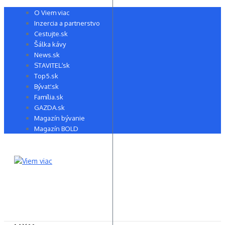
Preskočiť
O Viem viac
na
Inzercia a partnerstvo
obsah
Cestujte.sk
Šálka kávy
News.sk
STAVITEĽ.sk
Top5.sk
Bývať.sk
Família.sk
GAZDA.sk
Magazín bývanie
Magazín BOLD