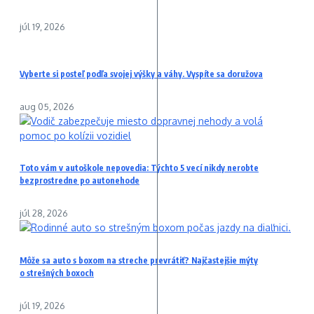
júl 19, 2026
Vyberte si posteľ podľa svojej výšky a váhy. Vyspíte sa doružova
aug 05, 2026
Toto vám v autoškole nepovedia: Týchto 5 vecí nikdy nerobte
bezprostredne po autonehode
júl 28, 2026
Môže sa auto s boxom na streche prevrátiť? Najčastejšie mýty
o strešných boxoch
júl 19, 2026