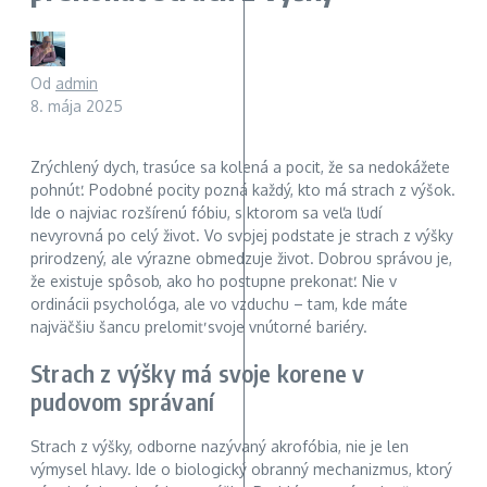
Od
admin
8. mája 2025
Zrýchlený dych, trasúce sa kolená a pocit, že sa nedokážete
pohnúť. Podobné pocity pozná každý, kto má strach z výšok.
Ide o najviac rozšírenú fóbiu, s ktorom sa veľa ľudí
nevyrovná po celý život. Vo svojej podstate je strach z výšky
prirodzený, ale výrazne obmedzuje život. Dobrou správou je,
že existuje spôsob, ako ho postupne prekonať. Nie v
ordinácii psychológa, ale vo vzduchu – tam, kde máte
najväčšiu šancu prelomiť svoje vnútorné bariéry.
Strach z výšky má svoje korene v
pudovom správaní
Strach z výšky, odborne nazývaný akrofóbia, nie je len
výmysel hlavy. Ide o biologický obranný mechanizmus, ktorý