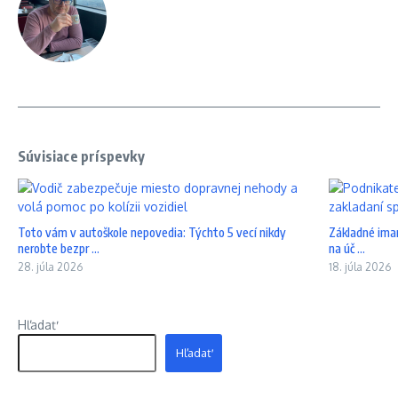
Súvisiace príspevky
Toto vám v autoškole nepovedia: Týchto 5 vecí nikdy
Základné iman
nerobte bezpr ...
na úč ...
28. júla 2026
18. júla 2026
Hľadať
Hľadať