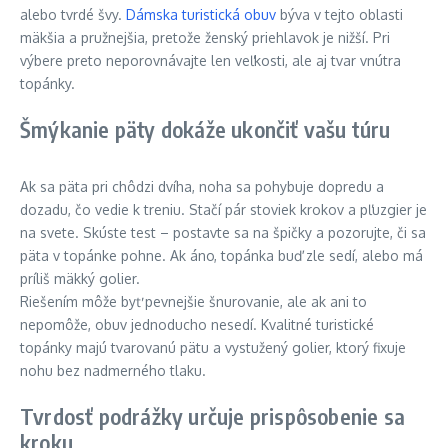
alebo tvrdé švy.
Dámska turistická obuv
býva v tejto oblasti
mäkšia a pružnejšia, pretože ženský priehlavok je nižší. Pri
výbere preto neporovnávajte len veľkosti, ale aj tvar vnútra
topánky.
Šmýkanie päty dokáže ukončiť vašu túru
Ak sa päta pri chôdzi dvíha, noha sa pohybuje dopredu a
dozadu, čo vedie k treniu. Stačí pár stoviek krokov a pľuzgier je
na svete. Skúste test – postavte sa na špičky a pozorujte, či sa
päta v topánke pohne. Ak áno, topánka buď zle sedí, alebo má
príliš mäkký golier.
Riešením môže byť pevnejšie šnurovanie, ale ak ani to
nepomôže, obuv jednoducho nesedí. Kvalitné turistické
topánky majú tvarovanú pätu a vystužený golier, ktorý fixuje
nohu bez nadmerného tlaku.
Tvrdosť podrážky určuje prispôsobenie sa
kroku