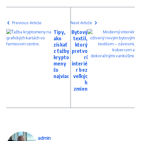
Previous Article
Next Article
Tipy,
Bytový
ako
textil,
získať
ktorý
z ťažby
pretvo
krypto
rí
meny
interié
čo
r bez
najviac
veľkýc
h
zmien
admin