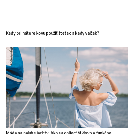
Kedy pri nátere kovu použiť štetec a kedy valček?
Móda na palube jachty: Ako sa obliecť štýlovo a funkčne