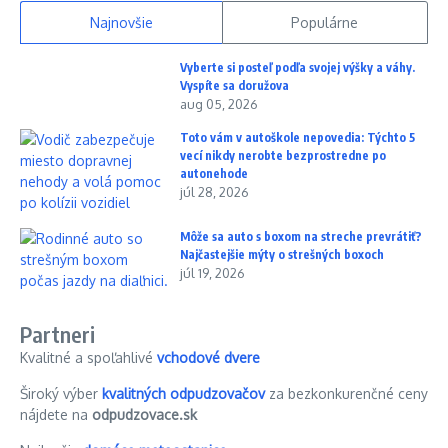
Najnovšie
Populárne
Vyberte si posteľ podľa svojej výšky a váhy.
Vyspíte sa doružova
aug 05, 2026
Toto vám v autoškole nepovedia: Týchto 5
vecí nikdy nerobte bezprostredne po
autonehode
júl 28, 2026
Môže sa auto s boxom na streche prevrátiť?
Najčastejšie mýty o strešných boxoch
júl 19, 2026
Partneri
Kvalitné a spoľahlivé
vchodové dvere
Široký výber
kvalitných odpudzovačov
za bezkonkurenčné ceny
nájdete na
odpudzovace.sk