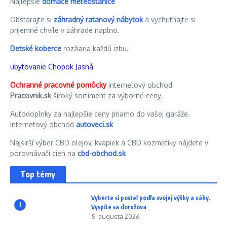
Najlepšie
domáce meteostanice
Obstarajte si
záhradný ratanový nábytok
a vychutnajte si
príjemné chvíle v záhrade naplno.
Detské koberce
rozžiaria každú izbu.
ubytovanie Chopok Jasná
Ochranné pracovné pomôcky
internetový obchod
Pracovnik.sk
široký sortiment za výborné ceny.
Autodoplnky za najlepšie ceny priamo do vašej garáže.
Internetový obchod
autoveci.sk
Najširší výber CBD olejov, kvapiek a CBD kozmetiky nájdete v
porovnávači cien na
cbd-obchod.sk
Top témy
Vyberte si posteľ podľa svojej výšky a váhy.
1
Vyspíte sa doružova
5. augusta 2026