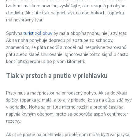
tvrdom i mäkkom povrchu, vyskúšajte, ako reagujú pri ohybe
chodidla. Ak cítite tlak na priehlavku alebo bokoch, topánka
má nesprávny tvar.
Správna
turistická obuv
by mala obopínať nohu, nie ju zvierať.
Ak sa noha pohybuje dopredu pri zostupe zo schodov,
znamená to, že päta nedrží a model má nesprávne tvarovanú
pätu alebo slabé šnurovanie. Ignorovanie tohto signálu často
končí pľuzgierom už po prvom kilometri.
Tlak v prstoch a pnutie v priehlavku
Prsty musia mať priestor na prirodzený pohyb. Ak sa dotýkajú
špičky, topánka je malá, a to aj v prípade, že sa na dĺžku zdá byť
v poriadku. Noha sa pri túre mierne rozšíri a predné časti sa
naplnia krvným obehom, preto sa odporúča aspoň centimeter
rezervy.
Ak cítite pnutie na priehlavku, problémom môže byť tvar jazyka