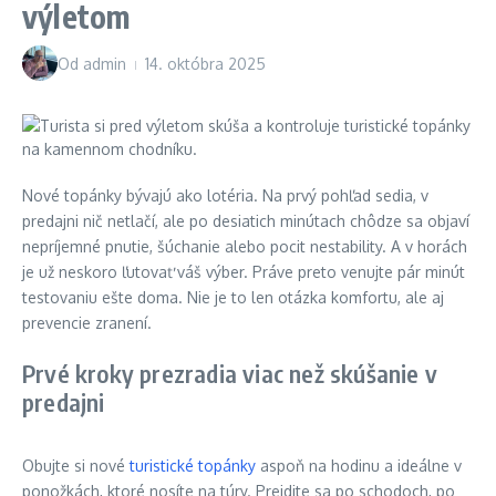
výletom
Od
admin
14. októbra 2025
Nové topánky bývajú ako lotéria. Na prvý pohľad sedia, v
predajni nič netlačí, ale po desiatich minútach chôdze sa objaví
nepríjemné pnutie, šúchanie alebo pocit nestability. A v horách
je už neskoro ľutovať váš výber. Práve preto venujte pár minút
testovaniu ešte doma. Nie je to len otázka komfortu, ale aj
prevencie zranení.
Prvé kroky prezradia viac než skúšanie v
predajni
Obujte si nové
turistické topánky
aspoň na hodinu a ideálne v
ponožkách, ktoré nosíte na túry. Prejdite sa po schodoch, po