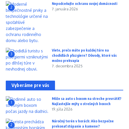
Nepodceňujte ochranu svojej domácnosti
2
7. januára 2026
Viete, prečo máte po každej túre na
3
chodidlách pľuzgiere? Dôvody, ktoré vás
možno prekvapia
7. decembra 2025
Vyberáme pre vás
Môže sa auto s boxom na streche prevrátiť?
1
Najčastejšie mýty o strešných boxoch
19. júla 2026
Náročný terén v horách: Ako bezpečne
2
prekonať stúpanie a kamene?