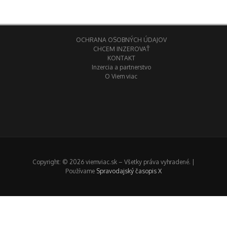
OCHRANA OSOBNÝCH ÚDAJOV
CHCEM INZEROVAŤ
KONTAKT
Inzercia a partnerstvo
O Viem viac
Copyright: © 2026 viemviac.sk – Všetky práva vyhradené. |
Používame
Spravodajský časopis X