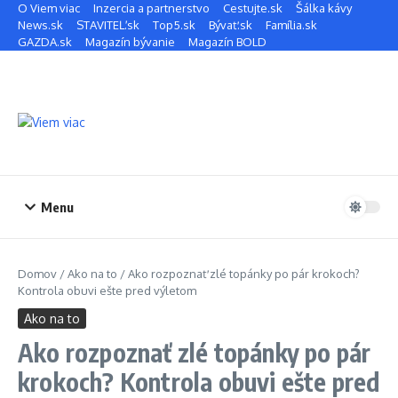
Preskočiť na obsah
O Viem viac
Inzercia a partnerstvo
Cestujte.sk
Šálka kávy
News.sk
STAVITEĽ.sk
Top5.sk
Bývať.sk
Família.sk
GAZDA.sk
Magazín bývanie
Magazín BOLD
Menu
Domov
/
Ako na to
/
Ako rozpoznať zlé topánky po pár krokoch?
Kontrola obuvi ešte pred výletom
Ako na to
Ako rozpoznať zlé topánky po pár
krokoch? Kontrola obuvi ešte pred