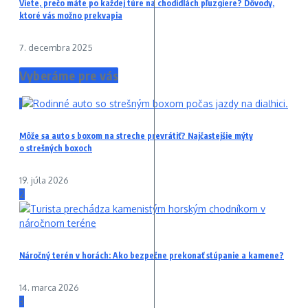
Viete, prečo máte po každej túre na chodidlách pľuzgiere? Dôvody,
ktoré vás možno prekvapia
7. decembra 2025
Vyberáme pre vás
1
Môže sa auto s boxom na streche prevrátiť? Najčastejšie mýty
o strešných boxoch
19. júla 2026
2
Náročný terén v horách: Ako bezpečne prekonať stúpanie a kamene?
14. marca 2026
3