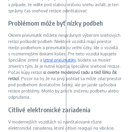
v prípade, že vidíte pod slabou vrstvou snehu asfalt, je ten
správny čas snehové reťaze odinštalovať.
Problémom môže byť nízky podbeh
Okrem pneumatík môžete nesprávnym výberom snehových
reťazí poškodiť podbeh. Niektoré vozidlá majú priestor
medzi podbehom a pneumatikou veľmi úzky. Ide o vozidlá
s rozmernejšími diskami kolies. Pre tieto vozidlá kupujete
špeciálne zimné a
letné pneumatiky
, budete sa musieť
zmieriť s tým, že je nutné kúpiť aj špeciálne snehové reťaze.
Počas kúpy reťazí
si overte modelovú radu a tiež šírku ôk
reťazí
. Pozor na to, že na prvý pohľad sa môže zdať priestor
pod podbehom dostatočne široký, ale pri jazde spôsobia
reťaze problémy. Mohlo by prísť k zničeniu podbehu alebo
odpruženia.
Citlivé elektronické zariadenia
V modernejších vozidlách sú nainštalované rôzne
elektronické zariadenia, ktoré citlivo reagujú na vibrácie.