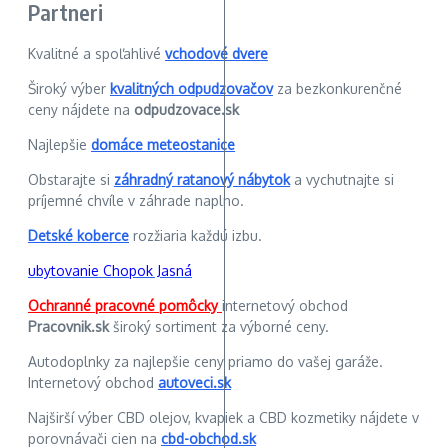
Partneri
Kvalitné a spoľahlivé
vchodové dvere
Široký výber
kvalitných odpudzovačov
za bezkonkurenčné
ceny nájdete na
odpudzovace.sk
Najlepšie
domáce meteostanice
Obstarajte si
záhradný ratanový nábytok
a vychutnajte si
príjemné chvíle v záhrade naplno.
Detské koberce
rozžiaria každú izbu.
ubytovanie Chopok Jasná
Ochranné pracovné pomôcky
internetový obchod
Pracovnik.sk
široký sortiment za výborné ceny.
Autodoplnky za najlepšie ceny priamo do vašej garáže.
Internetový obchod
autoveci.sk
Najširší výber CBD olejov, kvapiek a CBD kozmetiky nájdete v
porovnávači cien na
cbd-obchod.sk