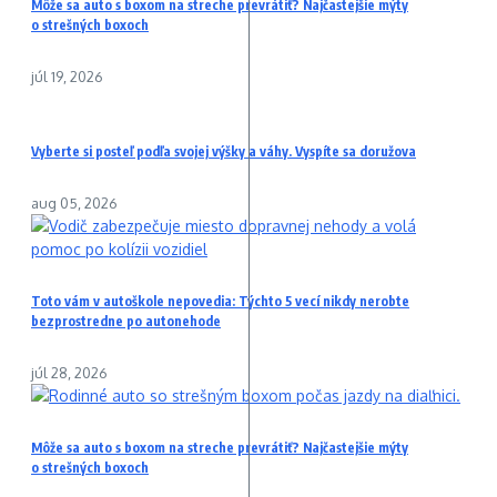
Môže sa auto s boxom na streche prevrátiť? Najčastejšie mýty
o strešných boxoch
júl 19, 2026
Vyberte si posteľ podľa svojej výšky a váhy. Vyspíte sa doružova
aug 05, 2026
Toto vám v autoškole nepovedia: Týchto 5 vecí nikdy nerobte
bezprostredne po autonehode
júl 28, 2026
Môže sa auto s boxom na streche prevrátiť? Najčastejšie mýty
o strešných boxoch