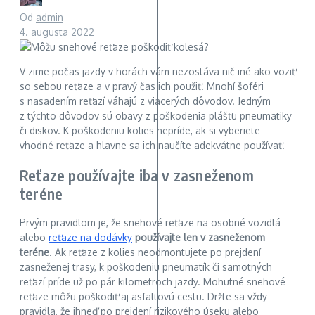
Od
admin
4. augusta 2022
V zime počas jazdy v horách vám nezostáva nič iné ako voziť
so sebou reťaze a v pravý čas ich použiť. Mnohí šoféri
s nasadením reťazí váhajú z viacerých dôvodov. Jedným
z týchto dôvodov sú obavy z poškodenia plášťu pneumatiky
či diskov. K poškodeniu kolies nepríde, ak si vyberiete
vhodné reťaze a hlavne sa ich naučíte adekvátne používať.
Reťaze používajte iba v zasneženom
teréne
Prvým pravidlom je, že snehové reťaze na osobné vozidlá
alebo
reťaze na dodávky
používajte len v zasneženom
teréne
. Ak reťaze z kolies neodmontujete po prejdení
zasneženej trasy, k poškodeniu pneumatík či samotných
reťazí príde už po pár kilometroch jazdy. Mohutné snehové
reťaze môžu poškodiť aj asfaltovú cestu. Držte sa vždy
pravidla, že ihneď po prejdení rizikového úseku alebo