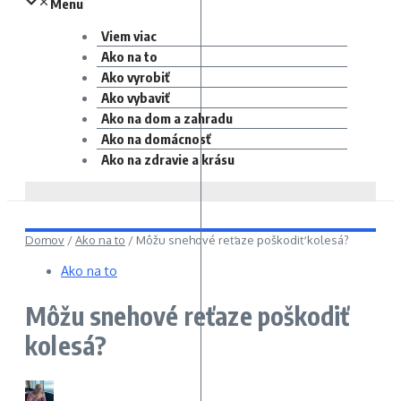
Menu
Viem viac
Ako na to
Ako vyrobiť
Ako vybaviť
Ako na dom a zahradu
Ako na domácnosť
Ako na zdravie a krásu
Domov
/
Ako na to
/
Môžu snehové reťaze poškodiť kolesá?
Ako na to
Môžu snehové reťaze poškodiť
kolesá?