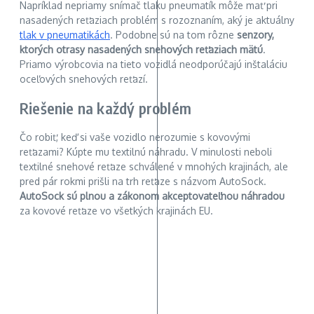
Napríklad nepriamy snímač tlaku pneumatík môže mať pri
nasadených reťaziach problém s rozoznaním, aký je aktuálny
tlak v pneumatikách
. Podobne sú na tom rôzne
senzory,
ktorých otrasy nasadených snehových reťaziach mätú
.
Priamo výrobcovia na tieto vozidlá neodporúčajú inštaláciu
oceľových snehových reťazí.
Riešenie na každý problém
Čo robiť, keď si vaše vozidlo nerozumie s kovovými
reťazami? Kúpte mu textilnú náhradu. V minulosti neboli
textilné snehové reťaze schválené v mnohých krajinách, ale
pred pár rokmi prišli na trh reťaze s názvom AutoSock.
AutoSock sú plnou a zákonom akceptovateľnou náhradou
za kovové reťaze vo všetkých krajinách EU.