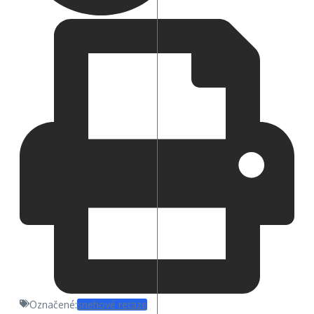
Označené:
snehové reťaze