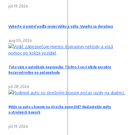
júl 19, 2026
Vyberte si posteľ podľa svojej výšky a váhy. Vyspíte sa doružova
aug 05, 2026
Toto vám v autoškole nepovedia: Týchto 5 vecí nikdy nerobte
bezprostredne po autonehode
júl 28, 2026
Môže sa auto s boxom na streche prevrátiť? Najčastejšie mýty
o strešných boxoch
júl 19, 2026