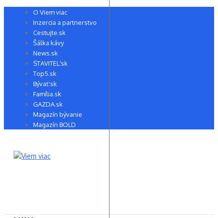
Preskočiť
O Viem viac
na
Inzercia a partnerstvo
obsah
Cestujte.sk
Šálka kávy
News.sk
STAVITEĽ.sk
Top5.sk
Bývať.sk
Família.sk
GAZDA.sk
Magazín bývanie
Magazín BOLD